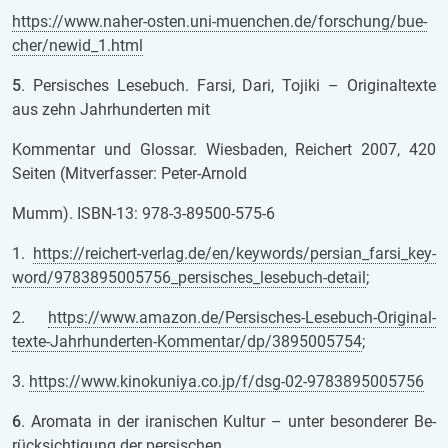
https://www.naher-osten.uni-mu­en­chen.de/for­schung/bu­e­
cher/newid_1.html
5
. Per­si­sches Le­se­buch. Farsi, Dari, To­ji­ki – Ori­gi­nal­tex­te
aus zehn Jahr­hun­der­ten mit
Kom­men­tar und Glos­sar. Wies­ba­den, Rei­chert 2007, 420
Sei­ten (Mit­ver­fas­ser: Peter-Ar­nold
Mumm). ISBN-13: 978-3-89500-575-6
1.
https://rei­chert-ver­lag.de/en/key­words/per­si­an_farsi_key­
word/9783895005756_per­si­sches_le­se­buch-de­tail
;
2.
https://www.ama­zon.de/Per­si­sches-Le­se­buch-Ori­gi­nal­
tex­te-Jahr­hun­der­ten-Kom­men­tar/dp/3895005754
;
3.
https://www.ki­no­ku­niya.co.jp/f/dsg-02-9783895005756
6
. Aro­ma­ta in der ira­ni­schen Kul­tur – unter be­son­de­rer Be­
rück­sich­ti­gung der per­si­schen