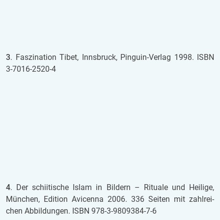
3
. Fas­zi­na­ti­on Tibet, Inns­bruck, Pin­gu­in-Ver­lag 1998. ISBN
3-7016-2520-4
4
. Der schi­i­ti­sche Islam in Bil­dern – Ri­tu­a­le und Hei­li­ge,
Mün­chen, Edi­ti­on Avicen­na 2006. 336 Sei­ten mit zahl­rei­
chen Ab­bil­dun­gen. ISBN 978-3-9809384-7-6