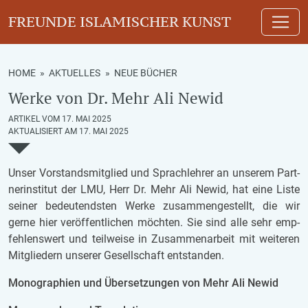
FREUNDE ISLAMISCHER KUNST
HOME
»
AKTUELLES
»
NEUE BÜCHER
Werke von Dr. Mehr Ali Newid
ARTIKEL VOM 17. MAI 2025
AKTUALISIERT AM 17. MAI 2025
Unser Vor­stands­mit­glied und Sprach­leh­rer an un­se­rem Part­
ner­insti­tut der LMU, Herr Dr. Mehr Ali Newid, hat eine Liste
sei­ner be­deu­tends­ten Werke zu­sam­men­ge­stellt, die wir
gerne hier ver­öf­fent­li­chen möch­ten. Sie sind alle sehr emp­
feh­lens­wert und teil­wei­se in Zu­sam­men­ar­beit mit wei­te­ren
Mit­glie­dern un­se­rer Ge­sell­schaft ent­stan­den.
Mo­no­gra­phien und Über­set­zun­gen von Mehr Ali Newid