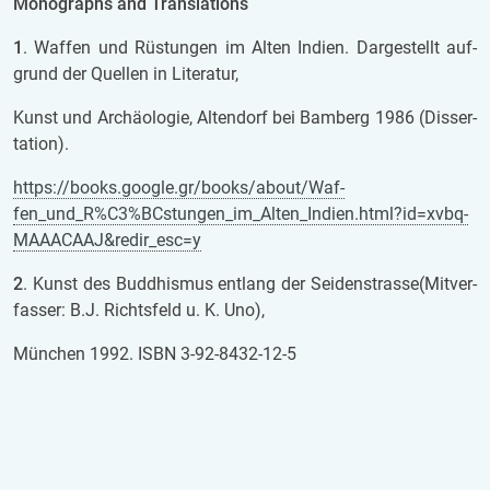
Mo­no­graphs and
Trans­la­ti­ons
1
. Waf­fen und Rüs­tun­gen im Alten In­di­en. Dar­ge­stellt auf­
grund der Quel­len in Li­te­ra­tur,
Kunst und Ar­chäo­lo­gie, Al­ten­dorf bei Bam­berg 1986 (Dis­ser­
ta­ti­on).
https://books.goog­le.gr/books/about/Waf­
fen_und_R%C3%BCs­tun­gen_im_Alten_In­di­en.html?id=xvb­q­
MAAA­CAAJ&redir_esc=y
2
. Kunst des Bud­dhis­mus ent­lang der Sei­den­stras­se(Mit­ver­
fas­ser: B.J. Richts­feld u. K. Uno),
Mün­chen 1992. ISBN 3-92-8432-12-5