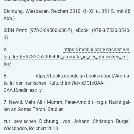
Dich­tung. Wies­ba­den, Rei­chert 2010. (I–XII u. 351 S. mit 88
Abb.)
ISBN Print: (978-3-89500-680-7); eBook: (978-3-7520-0540-
0)
A.
https://me­di­a­li­bra­ry.rei­chert-ver­
lag.de/de/9783752005400_aro­ma­ta_in_der_ira­ni­schen_kul­
tur/
;
B.
https://books.goog­le.gr/books/about/Aro­ma­
ta_in_der_ira­ni­schen_Kul­tur.html?id=pDGfcQAA­
CAAJ&redir_esc=y
7
. Newid, Mehr Ali / Mumm, Peter-Ar­nold (Hrsg.): Nach­ti­gal­
len an Got­tes Thron. Stu­di­en
zur per­si­schen Dich­tung, von Jo­hann Chris­toph Bür­gel,
Wies­ba­den, Rei­chert 2013.