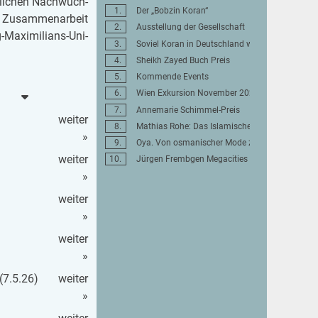
t­li­chen Nach­wuch­
Der „Bobzin Koran“
n Zu­sam­men­ar­beit
Ausstellung der Gesellschaft
-Ma­xi­mi­li­ans-Uni­
Soviel Koran in Deutschland war nie – Stimmt 
Sheikh Zayed Buch Preis
Kommende Events
Wien Exkursion November 2026
Annemarie Schimmel-Preis
wei­ter
Mathias Rohe: Das Islamische Recht
»
Oya. Von osmanischer Mode zu türkischer Volk
wei­ter
Jürgen Frembgen Megacities Trilogie
»
wei­ter
»
wei­ter
»
 (7.5.26)
wei­ter
»