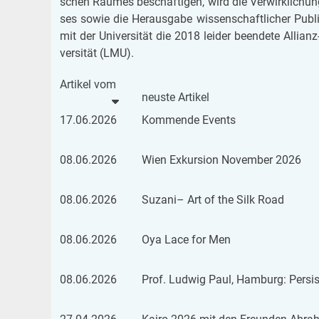
schen Rau­mes be­schäf­ti­gen, wird die Ver­wirk­li­chun
ses sowie die Her­aus­ga­be wis­sen­schaft­li­cher Pu­bli­
mit der Uni­ver­si­tät die 2018 lei­der be­en­de­te Al­li­a
ver­si­tät (LMU).
Ar­ti­kel vom
neus­te
Ar­ti­kel
17.06.2026
Kom­men­de Events
08.06.2026
Wien Ex­kur­si­on No­vem­ber 2026
08.06.2026
Su­za­ni– Art of the Silk Road
08.06.2026
Oya Lace for Men
08.06.2026
Prof. Lud­wig Paul, Ham­burg: Per­sisc