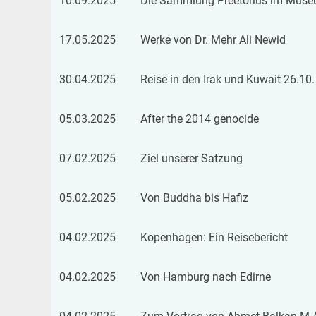
10.09.2025
Die Samm­lung Pree­to­ri­us im Mu­se­
17.05.2025
Werke von Dr. Mehr Ali Newid
30.04.2025
Reise in den Irak und Ku­wait 26.1
05.03.2025
After the 2014 ge­no­ci­de
07.02.2025
Ziel un­se­rer Sat­zung
05.02.2025
Von Bud­dha bis Hafiz
04.02.2025
Ko­pen­ha­gen: Ein Rei­se­be­richt
04.02.2025
Von Ham­burg nach Edir­ne