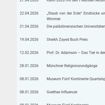
27.04.2026
Kairo 2026 mit den Freun­den Abra
22.04.2026
„Staub von der Erde“ Ein­drü­cke un
Wim­mer
21.04.2026
Die pa­läs­ti­nen­si­schen Uni­ver­si­tä
19.04.2026
Sheikh Zayed Buch Preis
12.02.2026
Prof. Dr. Adam­son – Das Tier in der i
28.01.2026
Münch­ner Re­li­gi­ons­rund­gän­ge
08.01.2026
Mu­se­um Fünf Kon­ti­nen­te Quar­tal
08.01.2026
Goe­thes In­flu­en­cer