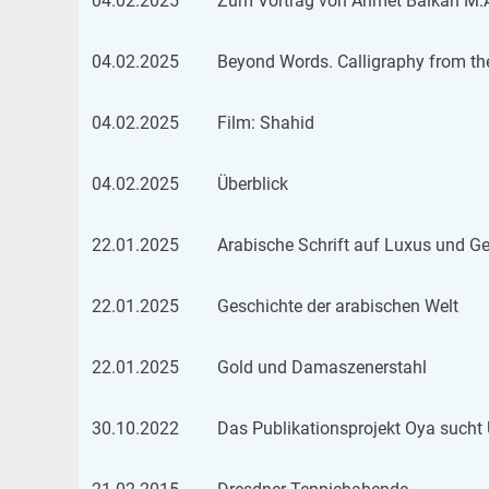
04.02.2025
Zum Vor­trag von Ahmet Bal­kan M.
04.02.2025
Bey­ond Words. Cal­li­gra­phy from t
04.02.2025
Film: Sha­hid
04.02.2025
Über­blick
22.01.2025
Ara­bi­sche Schrift auf Luxus und Ge­br
22.01.2025
Ge­schich­te der ara­bi­schen Welt
22.01.2025
Gold und Da­mas­ze­ner­stahl
30.10.2022
Das Pu­bli­ka­ti­ons­pro­jekt Oya sucht 