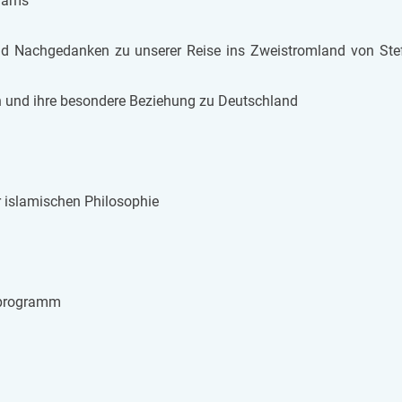
­hams
d Nach­ge­dan­ken zu un­se­rer Reise ins Zwei­strom­land von St
­ten und ihre be­son­de­re Be­zie­hung zu Deutsch­land
s­la­mi­schen Phi­lo­so­phie
s­pro­gramm