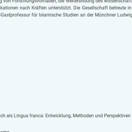
g von For­schungs­vor­ha­ben, die Wei­ter­bil­dung des wis­sen­schaf
ka­ti­o­nen nach Kräf­ten un­ter­stützt. Die Ge­sell­schaft be­treu­te i
nz-Gast­pro­fes­sur für Is­la­mi­sche Stu­di­en an der Münch­ner Lud­wig
h als Lin­gua fran­ca: Ent­wick­lung, Me­tho­den und Per­spek­ti­ven