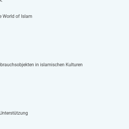
A.
he World of Islam
auchs­ob­jek­ten in is­la­mi­schen Kul­tu­ren
Un­ter­stüt­zung