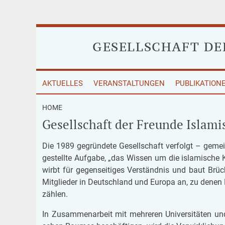
GESELLSCHAFT D
AKTUELLES
VERANSTALTUNGEN
PUBLIKATION
HOME
Gesellschaft der Freunde Islami
Die 1989 ge­grün­de­te Ge­sell­schaft ver­folgt – ge­me
ge­stell­te Auf­ga­be, „das Wis­sen um die is­la­mi­sche 
wirbt für ge­gen­sei­ti­ges Ver­ständ­nis und baut Brü
Mit­glie­der in Deutsch­land und Eu­ro­pa an, zu denen H
zäh­len.
In Zu­sam­men­ar­beit mit meh­re­ren Uni­ver­si­tä­ten un