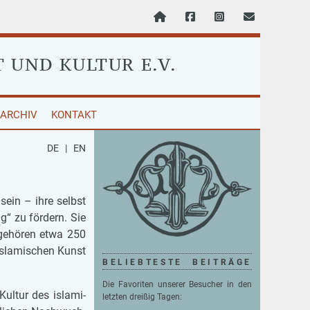
T
UND KULTUR E.V.
ARCHIV
KONTAKT
DE
|
EN
 sein – ihre selbst
ng“ zu för­dern. Sie
 ge­hö­ren etwa 250
is­la­mi­schen Kunst
BELIEBTESTE BEITRÄGE
Die Favoriten unserer Besucher in den
ul­tur des is­la­mi­
letzten dreißig Tagen: