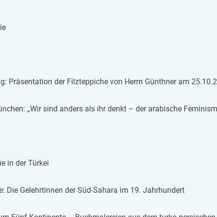
ie
ng: Prä­sen­ta­ti­on der Filz­tep­pi­che von Herrn Gün­th­ner am 25.10.
n­chen: „Wir sind an­ders als ihr denkt – der ara­bi­sche Fe­mi­nis­
ie in der Tür­kei
ie: Die Ge­lehr­tin­nen der Süd-Sa­ha­ra im 19. Jahr­hun­dert