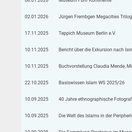
08.01.2026
Mu­se­um Fünf Kon­ti­nen­te
02.01.2026
Jür­gen Fremb­gen Me­ga­ci­ties Tri­lo­g
17.11.2025
Tep­pich Mu­se­um Ber­lin e.V.
10.11.2025
Be­richt über die Ex­kur­si­on nach Isi
10.11.2025
Buch­vor­stel­lung Clau­dia Mende, Mü
22.10.2025
Ba­sis­wis­sen Islam WS 2025/26
10.09.2025
40 Jahre eth­no­gra­phi­sche Fo­to­gra­f
10.09.2025
Die Welt des Is­lams in der Pe­ri­phe­r