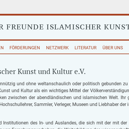
ER
FREUNDE ISLAMISCHER KUNS
EN
FÖRDERUNGEN
NETZWERK
LITERATUR
ÜBER UNS
scher Kunst und Kultur e.V.
in­nüt­zig und ohne welt­an­schau­lich oder po­li­tisch ge­bun­den zu
Kunst und Kul­tur als ein wich­ti­ges Mit­tel der Völ­ker­ver­stän­di­gu
­cken zwi­schen der abend­län­di­schen und is­la­mi­schen Welt. Ihr
och­schul­leh­rer, Samm­ler, Ver­le­ger, Mu­se­en und Lieb­ha­ber der 
d In­sti­tu­ti­o­nen des In- und Aus­lan­des, die sich mit der mit der K