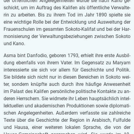
der öf­fent­li­chen An­ge­le­gen­hei­ten wurde sie nach Kano ge­
schickt, um im Auf­trag des Ka­li­fen als öf­fent­li­che Ver­wal­te­
rin zu ar­bei­ten. Bis zu ihrem Tod im Jahr 1890 spiel­te sie
eine wich­ti­ge Rolle bei der Ent­wick­lung und Aus­wei­tung der
Frau­en­schu­len im ge­sam­ten So­ko­to-Ka­li­fat und bei der Har­
mo­ni­sie­rung der Ver­wal­tungs­be­zie­hun­gen zwi­schen So­ko­to
und Kano.
Asma bint Dan­fo­dio, ge­bo­ren 1793, er­hielt ihre erste Aus­bil­
dung eben­falls von ihrem Vater. Im Ge­gen­satz zu Ma­ryam
in­ter­es­sier­te sie sich vor allem für Ge­schich­te und Po­li­tik.
Sie bil­de­te sich nicht nur in die­sen Be­rei­chen in So­ko­to wei­
ter, son­dern knüpf­te auch durch ihre häu­fi­ge An­we­sen­heit
im Pa­last des Ka­li­fen per­sön­li­che po­li­ti­sche Kon­tak­te zu an­
de­ren Herr­schern. Sie wid­me­te ihr Leben haupt­säch­lich in­tel­
lek­tu­el­len und aka­de­mi­schen Pro­duk­ti­o­nen sowie di­plo­ma­ti­
schen An­ge­le­gen­hei­ten. Au­ßer­dem ver­fass­te sie zahl­rei­che
Texte über die Ge­schich­te der Re­gi­on in Ara­bisch, Ful­ful­de
und Hausa, einer wei­te­ren lo­ka­len Spra­che, die von der