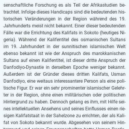
sen­schaft­li­che For­schung es als Teil der Afri­ka­stu­di­en be­
trach­tet. In­fol­ge die­ses Han­di­caps sind die be­deu­ten­den his­
to­ri­schen Ver­än­de­run­gen in der Re­gi­on wäh­rend des 19.
Jahr­hun­derts meist nicht be­kannt. Einer die­ser be­deu­ten­den
Fälle war die Er­rich­tung des Ka­li­fats in So­ko­to (heu­ti­ges Ni­
ge­ria). Wäh­rend der Ka­li­fen­ti­tel des os­ma­ni­schen Sul­tans
im 19. Jahr­hun­dert in der sun­ni­ti­schen is­la­mi­schen Welt
eben­so be­kannt ist wie der An­spruch des ma­rok­ka­ni­schen
Sul­tans auf einen Ka­li­fen­ti­tel, ist die­ser drit­te An­spruch der
Dan­fo­diyo-Dy­nas­tie in der­sel­ben Epo­che we­ni­ger be­kannt.
Au­ßer­dem ist der Grün­der die­ses drit­ten Ka­li­fats, Usman
Dan­fo­diyo, eine weit­aus in­ter­es­san­te­re Per­son als eine po­li­
ti­sche Figur. Er war ein sehr pro­mi­nen­ter is­la­mi­scher Ge­lehr­
ter in der Re­gi­on, ohne einen mi­li­tä­ri­schen oder po­li­ti­schen
Hin­ter­grund zu haben. Den­noch ge­lang es ihm, mit Hilfe sei­
nes in­tel­lek­tu­el­len An­se­hens und sei­nes Ein­flus­ses einen rie­
si­gen Ka­li­fat­staat in der Sa­hel­zo­ne zu er­rich­ten, der als Ka­li­
fat von So­ko­to be­kannt wurde. Ab­ge­se­hen von sei­nem Hin­