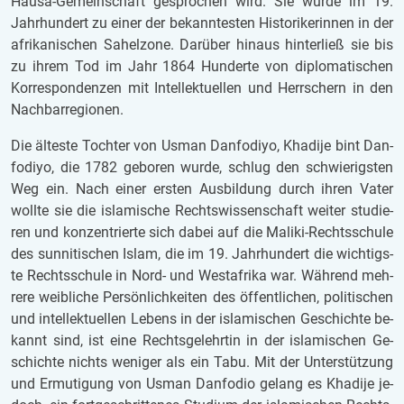
Hausa-Ge­mein­schaft ge­spro­chen wird. Sie wurde im 19.
Jahr­hun­dert zu einer der be­kann­tes­ten His­to­ri­ke­rin­nen in der
afri­ka­ni­schen Sa­hel­zo­ne. Dar­über hin­aus hin­ter­ließ sie bis
zu ihrem Tod im Jahr 1864 Hun­der­te von di­plo­ma­ti­schen
Kor­re­spon­den­zen mit In­tel­lek­tu­el­len und Herr­schern in den
Nach­bar­re­gi­o­nen.
Die äl­tes­te Toch­ter von Usman Dan­fo­diyo, Kha­di­je bint Dan­
fo­diyo, die 1782 ge­bo­ren wurde, schlug den schwie­rigs­ten
Weg ein. Nach einer ers­ten Aus­bil­dung durch ihren Vater
woll­te sie die is­la­mi­sche Rechts­wis­sen­schaft wei­ter stu­die­
ren und kon­zen­trier­te sich dabei auf die Ma­li­ki-Rechts­schu­le
des sun­ni­ti­schen Islam, die im 19. Jahr­hun­dert die wich­tigs­
te Rechts­schu­le in Nord- und West­afri­ka war. Wäh­rend meh­
re­re weib­li­che Per­sön­lich­kei­ten des öf­fent­li­chen, po­li­ti­schen
und in­tel­lek­tu­el­len Le­bens in der is­la­mi­schen Ge­schich­te be­
kannt sind, ist eine Rechts­ge­lehr­tin in der is­la­mi­schen Ge­
schich­te nichts we­ni­ger als ein Tabu. Mit der Un­ter­stüt­zung
und Er­mu­ti­gung von Usman Dan­fo­dio ge­lang es Kha­di­je je­