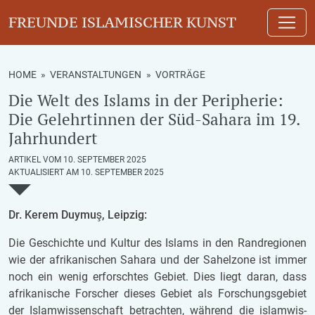
FREUNDE ISLAMISCHER KUNST
HOME
»
VERANSTALTUNGEN
»
VORTRÄGE
Die Welt des Islams in der Peripherie:
Die Gelehrtinnen der Süd-Sahara im 19.
Jahrhundert
ARTIKEL VOM 10. SEPTEMBER 2025
AKTUALISIERT AM 10. SEPTEMBER 2025
Dr. Kerem Duymuş, Leip­zig:
Die Ge­schich­te und Kul­tur des Is­lams in den Rand­re­gi­o­nen
wie der afri­ka­ni­schen Sa­ha­ra und der Sa­hel­zo­ne ist immer
noch ein wenig er­forsch­tes Ge­biet. Dies liegt daran, dass
afri­ka­ni­sche For­scher die­ses Ge­biet als For­schungs­ge­biet
der Is­lam­wis­sen­schaft be­trach­ten, wäh­rend die is­lam­wis­