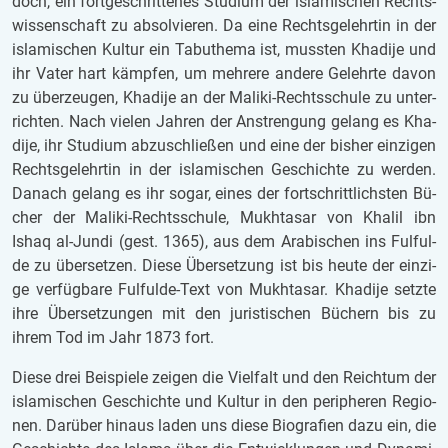
doch, ein fort­ge­schrit­te­nes Stu­di­um der is­la­mi­schen Rechts­
wis­sen­schaft zu ab­sol­vie­ren. Da eine Rechts­ge­lehr­tin in der
is­la­mi­schen Kul­tur ein Ta­bu­the­ma ist, muss­ten Kha­di­je und
ihr Vater hart kämp­fen, um meh­re­re an­de­re Ge­lehr­te davon
zu über­zeu­gen, Kha­di­je an der Ma­li­ki-Rechts­schu­le zu un­ter­
rich­ten. Nach vie­len Jah­ren der An­stren­gung ge­lang es Kha­
di­je, ihr Stu­di­um ab­zu­schlie­ßen und eine der bis­her ein­zi­gen
Rechts­ge­lehr­tin in der is­la­mi­schen Ge­schich­te zu wer­den.
Da­nach ge­lang es ihr sogar, eines der fort­schritt­lichs­ten Bü­
cher der Ma­li­ki-Rechts­schu­le, Mukhta­sar von Kha­lil ibn
Ishaq al-Jundi (gest. 1365), aus dem Ara­bi­schen ins Ful­ful­
de zu über­set­zen. Diese Über­set­zung ist bis heute der ein­zi­
ge ver­füg­ba­re Ful­ful­de-Text von Mukhta­sar. Kha­di­je setz­te
ihre Über­set­zun­gen mit den ju­ris­ti­schen Bü­chern bis zu
ihrem Tod im Jahr 1873 fort.
Diese drei Bei­spie­le zei­gen die Viel­falt und den Reich­tum der
is­la­mi­schen Ge­schich­te und Kul­tur in den pe­ri­phe­ren Re­gi­o­
nen. Dar­über hin­aus laden uns diese Bio­gra­fien dazu ein, die