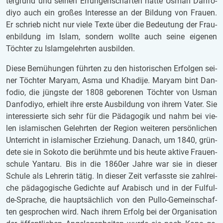
ter­grund und sei­nen Er­run­gen­schaf­ten hatte Usman Dan­fo­
diyo auch ein gro­ßes In­ter­es­se an der Bil­dung von Frau­en.
Er schrieb nicht nur viele Texte über die Be­deu­tung der Frau­
en­bil­dung im Islam, son­dern woll­te auch seine ei­ge­nen
Töch­ter zu Is­lam­ge­lehr­ten aus­bil­den.
Diese Be­mü­hun­gen führ­ten zu den his­to­ri­schen Er­fol­gen sei­
ner Töch­ter Ma­ryam, Asma und Kha­di­je. Ma­ryam bint Dan­
fo­dio, die jüngs­te der 1808 ge­bo­re­nen Töch­ter von Usman
Dan­fo­diyo, er­hielt ihre erste Aus­bil­dung von ihrem Vater. Sie
in­ter­es­sier­te sich sehr für die Päd­ago­gik und nahm bei vie­
len is­la­mi­schen Ge­lehr­ten der Re­gi­on wei­te­ren per­sön­li­chen
Un­ter­richt in is­la­mi­scher Er­zie­hung. Da­nach, um 1840, grün­
de­te sie in So­ko­to die be­rühm­te und bis heute ak­ti­ve Frau­en­
schu­le Yant­a­ru. Bis in die 1860er Jahre war sie in die­ser
Schu­le als Leh­re­rin tätig. In die­ser Zeit ver­fass­te sie zahl­rei­
che päd­ago­gi­sche Ge­dich­te auf Ara­bisch und in der Ful­ful­
de-Spra­che, die haupt­säch­lich von den Pullo-Ge­mein­schaf­
ten ge­spro­chen wird. Nach ihrem Er­folg bei der Or­ga­ni­sa­ti­on