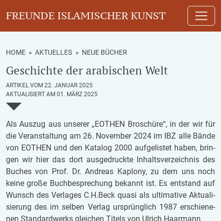
FREUNDE ISLAMISCHER KUNST
HOME
»
AKTUELLES
»
NEUE BÜCHER
Geschichte der arabischen Welt
ARTIKEL VOM 22. JANUAR 2025
AKTUALISIERT AM 01. MÄRZ 2025
Als Aus­zug aus un­se­rer „EO­THEN Bro­schü­re“, in der wir für
die Ver­an­stal­tung am 26. No­vem­ber 2024 im IBZ alle Bände
von EO­THEN und den Ka­ta­log 2000 auf­ge­lis­tet haben, brin­
gen wir hier das dort aus­ge­druck­te In­halts­ver­zeich­nis des
Bu­ches von Prof. Dr. An­dre­as Ka­plo­ny, zu dem uns noch
keine große Buch­be­spre­chung be­kannt ist. Es ent­stand auf
Wunsch des Ver­la­ges C.H.Beck quasi als ul­ti­ma­ti­ve Ak­tu­a­li­
sie­rung des im sel­ben Ver­lag ur­sprüng­lich 1987 er­schie­ne­
nen Stan­dard­werks glei­chen Ti­tels von Ul­rich Haar­mann.