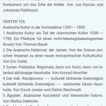
Kon­kur­renz um das Erbe der An­ti­ke. Von Joe Gly­ni­as und
Jo­han­nes Pahlitz­sch
VIER­TER TEIL
Ara­bi­sche Kul­tur in der Vor­mo­der­ne 1200––1800
1 Ara­bi­sche Kul­tur als Teil der is­la­mi­schen Kul­tur 1038––
1798. Ein Plä­doy­er für einen nicht-te­leo­lo­gis­te­leo­lo­gi­schen
An­satz.Von Tho­mas Bauer
2 Die Ara­bi­sche Halb­in­sel, der Jemen. Von der Gren­ze zwi­
schen Im­pe­ri­en zu einer neuen mon­ar­chi­schen Kul­tur­Kul­tur.
Von Eric Val­let
3 Sy­ri­en–Pa­läs­ti­na. Re­gi­o­na­le, dann von Kairo, dann von Is­
tan­bul ab­hän­gi­ge Haus­hal­te. Von Kon­rad Hirsch­ler
4 Der Irak. Rand­pro­vinz –– kul­tu­rell blü­hen­de Grenz­re­gi­on
kul­tu­rell blü­hen­de Grenz­re­gi­on –– au­to­no­me lo­ka­le Haus­
hal­te. Von David Jor­dan und Ste­fan Reich­muth
5 Ägyp­ten. Ara­bi­scher Kanz­lei­stil und li­te­ra­ri­sche Sa­lons.
Von Ma­li­ka Dek­ki­che