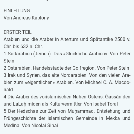
EIN­LEI­TUNG
Von An­dre­as Ka­plo­ny
ERS­TER TEIL
Ara­bi­en und die Ara­ber in Al­ter­tum und Spät­an­ti­ke 2500 v.
Chr. bis 632 n. Chr.
1 Süd­ara­bi­en (Jemen). Das «Glück­li­che Ara­bi­en». Von Peter
Stein
2 Ost­ara­bi­en. Han­dels­städ­te der Golf­re­gi­on. Von Peter Stein
3 Irak und Sy­ri­en, das alte Nord­ara­bi­en. Von den vie­len Ara­
bi­en zum «ei­gent­li­chen» Ara­bi­en. Von Mi­cha­el C. A. Mac­do­
nald
4 Die Ara­ber des vo­r­is­la­mi­schen Nahen Os­tens. Ġassāniden
und LaLaḥ miden als Kul­tur­ver­mitt­ler. Von Isa­bel Toral
5 Der Hed­schas zur Zeit von Muḥammad. Ent­ste­hung und
Früh­ge­schich­te der is­la­mi­schen Ge­mein­de in Mekka und
Me­di­na. Von Ni­co­lai Sinai