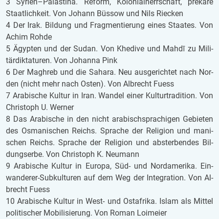
3 Sy­ri­en–Pa­läs­ti­na. Re­form, Ko­lo­ni­al­herr­schaft, pre­kä­re
Staat­lich­keit. Von Jo­hann Büssow und Nils Riecken
4 Der Irak. Bil­dung und Frag­men­tie­rung eines Staa­tes. Von
Achim Rohde
5 Ägyp­ten und der Sudan. Von Khe­di­ve und Mahdī zu Mi­li­
tär­dik­ta­tu­ren. Von Jo­han­na Pink
6 Der Ma­ghreb und die Sa­ha­ra. Neu aus­ge­rich­tet nach Nor­
den (nicht mehr nach Osten). Von Al­brecht Fuess
7 Ara­bi­sche Kul­tur in Iran. Wan­del einer Kul­tur­tra­di­ti­on. Von
Chris­toph U. Wer­ner
8 Das Ara­bi­sche in den nicht ara­bisch­spra­chi­gen Ge­bie­ten
des Os­ma­ni­schen Reichs. Spra­che der Re­li­gi­on und ma­ni­
schen Reichs. Spra­che der Re­li­gi­on und ab­ster­ben­des Bil­
dungs­er­be. Von Chris­toph K. Neu­mann
9 Ara­bi­sche Kul­tur in Eu­ro­pa, Süd- und Nord­ame­ri­ka. Ein­
wan­de­rer-Sub­kul­tu­ren auf dem Weg der In­te­gra­ti­on. Von Al­
brecht Fuess
10 Ara­bi­sche Kul­tur in West- und Ost­afri­ka. Islam als Mit­tel
po­li­ti­scher Mo­bi­li­sie­rung. Von Roman Lo­imei­er