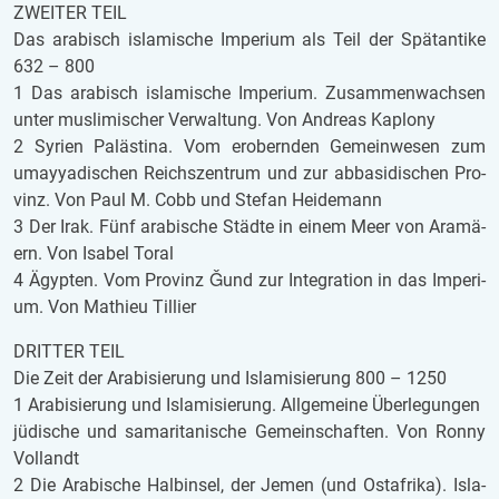
ZWEI­TER TEIL
Das ara­bisch is­la­mi­sche Im­pe­ri­um als Teil der Spät­an­ti­ke
632 – 800
1 Das ara­bisch is­la­mi­sche Im­pe­ri­um. Zu­sam­men­wach­sen
unter mus­li­mi­scher Ver­wal­tung. Von An­dre­as Ka­plo­ny
2 Sy­ri­en Pa­läs­ti­na. Vom er­obern­den Ge­mein­we­sen zum
umay­ya­di­schen Reichs­zen­trum und zur ab­ba­si­di­schen Pro­
vinz. Von Paul M. Cobb und Ste­fan Hei­de­mann
3 Der Irak. Fünf ara­bi­sche Städ­te in einem Meer von Ara­mä­
ern. Von Isa­bel Toral
4 Ägyp­ten. Vom Pro­vinz Ǧund zur In­te­gra­ti­on in das Im­pe­ri­
um. Von Mathieu Til­lier
DRIT­TER TEIL
Die Zeit der Ara­bi­sie­rung und Is­la­mi­sie­rung 800 – 1250
1 Ara­bi­sie­rung und Is­la­mi­sie­rung. All­ge­mei­ne Über­le­gun­gen
jü­di­sche und sa­ma­ri­ta­ni­sche Ge­mein­schaf­ten. Von Ronny
Voll­andt
2 Die Ara­bi­sche Halb­in­sel, der Jemen (und Ost­afri­ka). Is­la­