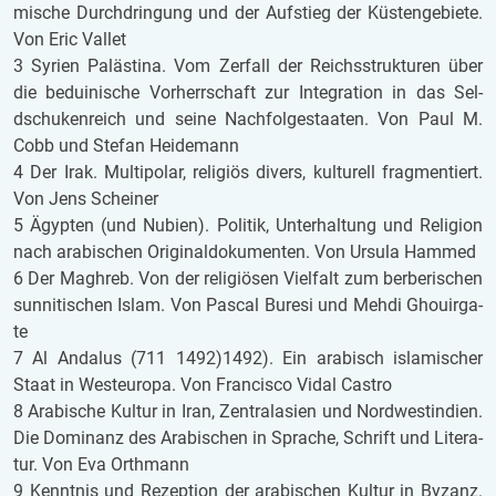
mi­sche Durch­drin­gung und der Auf­stieg der Küs­ten­ge­bie­te.
Von Eric Val­let
3 Sy­ri­en Pa­läs­ti­na. Vom Zer­fall der Reichs­struk­tu­ren über
die be­du­i­ni­sche Vor­herr­schaft zur In­te­gra­ti­on in das Sel­
dschu­ken­reich und seine Nach­fol­ge­staa­ten. Von Paul M.
Cobb und Ste­fan Hei­de­mann
4 Der Irak. Mul­ti­po­lar, re­li­gi­ös di­vers, kul­tu­rell frag­men­tiert.
Von Jens Schei­ner
5 Ägyp­ten (und Nu­bi­en). Po­li­tik, Un­ter­hal­tung und Re­li­gi­on
nach ara­bi­schen Ori­gi­nal­do­ku­men­ten. Von Ur­su­la Ham­med
6 Der Ma­ghreb. Von der re­li­gi­ö­sen Viel­falt zum ber­be­ri­schen
sun­ni­ti­schen Islam. Von Pas­cal Bu­re­si und Mehdi Ghouir­ga­
te
7 Al An­da­lus (711 1492)1492). Ein ara­bisch is­la­mi­scher
Staat in West­eu­ro­pa. Von Fran­cis­co Vidal Cas­tro
8 Ara­bi­sche Kul­tur in Iran, Zen­tral­asi­en und Nord­west­in­di­en.
Die Do­mi­nanz des Ara­bi­schen in Spra­che, Schrift und Li­te­ra­
tur. Von Eva Orth­mann
9 Kennt­nis und Re­zep­ti­on der ara­bi­schen Kul­tur in By­zanz.