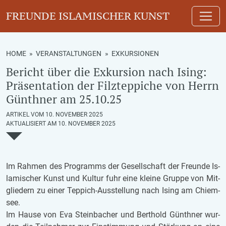
FREUNDE ISLAMISCHER KUNST
HOME
»
VERANSTALTUNGEN
»
EXKURSIONEN
Bericht über die Exkursion nach Ising:
Präsentation der Filzteppiche von Herrn
Günthner am 25.10.25
ARTIKEL VOM 10. NOVEMBER 2025
AKTUALISIERT AM 10. NOVEMBER 2025
Im Rah­men des Pro­gramms der Ge­sell­schaft der Freun­de Is­
la­mi­scher Kunst und Kul­tur fuhr eine klei­ne Grup­pe von Mit­
glie­dern zu einer Tep­pich-Aus­stel­lung nach Ising am Chiem­
see.
Im Hause von Eva Stein­ba­cher und Bert­hold Gün­th­ner wur­