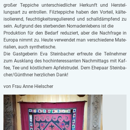
gro­ßer Tep­pi­che un­ter­schied­li­cher Her­kunft und Her­stel­
lungs­art zu ent­rol­len. Filz­tep­pi­che haben den Vor­teil, käl­te­
iso­lie­rend, feuch­tig­keits­re­gu­lie­rend und schall­dämp­fend zu
sein. Auf­grund des ster­ben­den No­ma­den­le­bens ist die
Pro­duk­ti­on für den Be­darf re­du­ziert, aber die Nach­fra­ge in
Eu­ro­pa nimmt zu. Heute ver­wen­det man ver­schie­de­ne Ma­te­
ri­a­li­en, auch syn­the­ti­sche.
Die Gast­ge­be­rin Eva Stein­ba­cher er­freu­te die Teil­neh­mer
zum Aus­klang des hoch­in­ter­es­san­ten Nach­mit­tags mit Kaf­
fee, Tee und köst­li­chem Ap­fel­stru­del. Dem Ehe­paar Stein­ba­
cher/Gün­th­ner herz­li­chen Dank!
von Frau Anne Hiel­scher