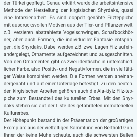
der Tür­kei ge­pflegt. Genau er­klärt wurde die ar­beits­in­ten­si­ve
Me­tho­de der Her­stel­lung der kir­gi­si­schen Shyr­daks, quasi
eine In­tar­si­en­ar­beit. Es sind dop­pelt ge­näh­te Filz­tep­pi­che
mit aus­drucks­vol­len Mo­ti­ven aus der Tier- und Pflan­zen­welt,
z.B. ver­zie­ren abs­tra­hier­te Vo­gel­schwin­gen, Schaf­bock­hör­
ner, aber auch For­men, die in­di­vi­du­el­ler Fan­ta­sie ent­sprin­
gen, die Shyr­daks. Dabei wer­den z.B. zwei Lagen Filz auf­ein­
an­der­ge­legt, Or­na­men­te auf­ge­zeich­net und aus­ge­schnit­ten.
Von den Or­na­men­ten gibt es zwei iden­ti­sche in un­ter­schied­
li­cher Farbe, also Po­si­tiv- und Ne­ga­tiv­for­men, die in viel­fäl­ti­
ger Weise kom­bi­niert wer­den. Die For­men wer­den an­ein­an­
der­ge­näht und auf einer Un­ter­la­ge be­fes­tigt. Zu den beu­ten­
den kir­gi­si­schen Ar­bei­ten ge­hö­ren auch die Ala-kiyiz Filz-tep­
pi­che zum Be­stand­teil des kul­tu­rel­len Erbes. Mit den Shyr­
daks ste­hen sie auf der Liste des ge­fähr­de­ten im­ma­te­ri­el­len
Kul­tur­er­bes.
Der Hö­he­punkt be­stand in der Prä­sen­ta­ti­on der groß­ar­ti­gen
Ex­em­pla­re aus der viel­fäl­ti­gen Samm­lung von Bert­hold Gün­
th­ner, der keine Mühe scheu­te, auch die schwers­ten Bal­len