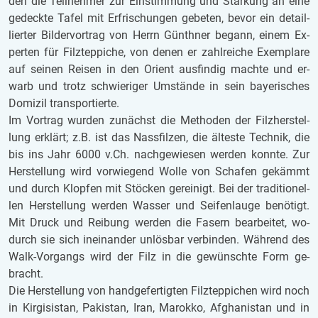
den die Teil­neh­mer zur Ein­stim­mung und Stär­kung an eine
ge­deck­te Tafel mit Er­fri­schun­gen ge­be­ten, bevor ein de­tail­
lier­ter Bil­der­vor­trag von Herrn Gün­th­ner be­gann, einem Ex­
per­ten für Filz­tep­pi­che, von denen er zahl­rei­che Ex­em­pla­re
auf sei­nen Rei­sen in den Ori­ent aus­fin­dig mach­te und er­
warb und trotz schwie­ri­ger Um­stän­de in sein bay­e­ri­sches
Do­mi­zil trans­por­tier­te.
Im Vor­trag wur­den zu­nächst die Me­tho­den der Filz­her­stel­
lung er­klärt; z.B. ist das Nass­fil­zen, die äl­tes­te Tech­nik, die
bis ins Jahr 6000 v.Ch. nach­ge­wie­sen wer­den konn­te. Zur
Her­stel­lung wird vor­wie­gend Wolle von Scha­fen ge­kämmt
und durch Klop­fen mit Stö­cken ge­rei­nigt. Bei der tra­di­ti­o­nel­
len Her­stel­lung wer­den Was­ser und Sei­fen­lau­ge be­nö­tigt.
Mit Druck und Rei­bung wer­den die Fa­sern be­ar­bei­tet, wo­
durch sie sich in­ein­an­der un­lös­bar ver­bin­den. Wäh­rend des
Walk-Vor­gangs wird der Filz in die ge­wünsch­te Form ge­
bracht.
Die Her­stel­lung von hand­ge­fer­tig­ten Filz­tep­pi­chen wird noch
in Kir­gi­si­stan, Pa­ki­stan, Iran, Ma­rok­ko, Af­gha­ni­stan und in