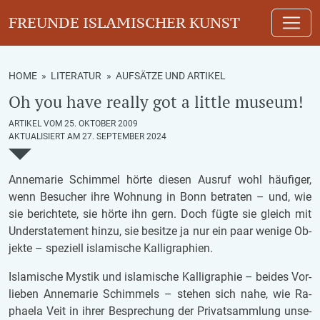
FREUNDE ISLAMISCHER KUNST
HOME
»
LITERATUR
»
AUFSÄTZE UND ARTIKEL
Oh you have really got a little museum!
ARTIKEL VOM 25. OKTOBER 2009
AKTUALISIERT AM 27. SEPTEMBER 2024
An­ne­ma­rie Schim­mel hörte die­sen Aus­ruf wohl häu­fi­ger,
wenn Be­su­cher ihre Woh­nung in Bonn be­tra­ten – und, wie
sie be­rich­te­te, sie hörte ihn gern. Doch fügte sie gleich mit
Un­der­state­ment hinzu, sie be­sit­ze ja nur ein paar we­ni­ge Ob­
jek­te – spe­zi­ell is­la­mi­sche Kal­li­gra­phien.
Is­la­mi­sche Mys­tik und is­la­mi­sche Kal­li­gra­phie – bei­des Vor­
lie­ben An­ne­ma­rie Schim­mels – ste­hen sich nahe, wie Ra­
pha­e­la Veit in ihrer Be­spre­chung der Pri­vat­samm­lung un­se­