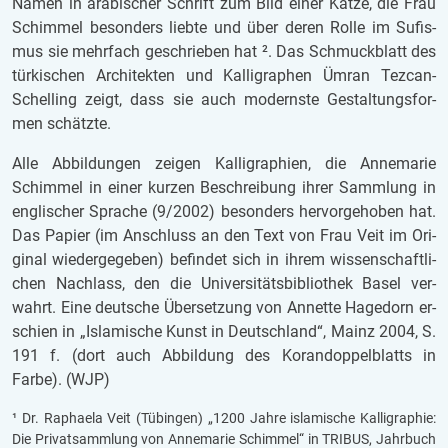
Namen in ara­bi­scher Schrift zum Bild einer Katze, die Frau
Schim­mel be­son­ders lieb­te und über deren Rolle im Su­fis­
mus sie mehr­fach ge­schrie­ben hat ². Das Schmuck­blatt des
tür­ki­schen Ar­chi­tek­ten und Kal­li­gra­phen Ümran Tezcan-
Schel­ling zeigt, dass sie auch mo­derns­te Ge­stal­tungs­for­
men schätz­te.
Alle Ab­bil­dun­gen zei­gen Kal­li­gra­phien, die An­ne­ma­rie
Schim­mel in einer kur­zen Be­schrei­bung ihrer Samm­lung in
eng­li­scher Spra­che (9/2002) be­son­ders her­vor­ge­ho­ben hat.
Das Pa­pier (im An­schluss an den Text von Frau Veit im Ori­
gi­nal wie­der­ge­ge­ben) be­fin­det sich in ihrem wis­sen­schaft­li­
chen Nach­lass, den die Uni­ver­si­täts­bi­blio­thek Basel ver­
wahrt. Eine deut­sche Über­set­zung von An­net­te Ha­ge­dorn er­
schien in „Is­la­mi­sche Kunst in Deutsch­land“, Mainz 2004, S.
191 f. (dort auch Ab­bil­dung des Ko­ran­dop­pel­blatts in
Farbe). (WJP)
¹ Dr. Ra­pha­e­la Veit (Tü­bin­gen) „1200 Jahre is­la­mi­sche Kal­li­gra­phie:
Die Pri­vat­samm­lung von An­ne­ma­rie Schim­mel“ in TRI­BUS, Jahr­buch