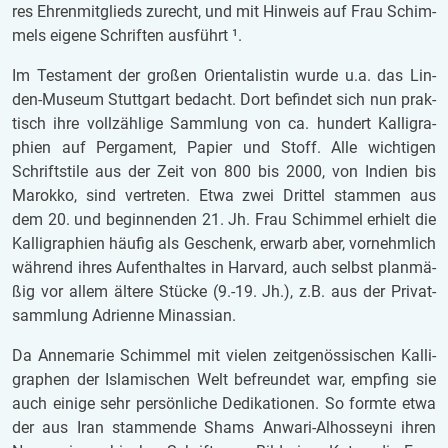
res Eh­ren­mit­glieds zu­recht, und mit Hin­weis auf Frau Schim­
mels ei­ge­ne Schrif­ten aus­führt ¹.
Im Tes­ta­ment der gro­ßen Ori­en­ta­lis­tin wurde u.a. das Lin­
den-Mu­se­um Stutt­gart be­dacht. Dort be­fin­det sich nun prak­
tisch ihre voll­zäh­li­ge Samm­lung von ca. hun­dert Kal­li­gra­
phien auf Per­ga­ment, Pa­pier und Stoff. Alle wich­ti­gen
Schrift­sti­le aus der Zeit von 800 bis 2000, von In­di­en bis
Ma­rok­ko, sind ver­tre­ten. Etwa zwei Drit­tel stam­men aus
dem 20. und be­gin­nen­den 21. Jh. Frau Schim­mel er­hielt die
Kal­li­gra­phien häu­fig als Ge­schenk, er­warb aber, vor­nehm­lich
wäh­rend ihres Auf­ent­hal­tes in Har­vard, auch selbst plan­mä­
ßig vor allem äl­te­re Stü­cke (9.-19. Jh.), z.B. aus der Pri­vat­
samm­lung Adri­en­ne Min­as­si­an.
Da An­ne­ma­rie Schim­mel mit vie­len zeit­ge­nös­si­schen Kal­li­
gra­phen der Is­la­mi­schen Welt be­freun­det war, emp­fing sie
auch ei­ni­ge sehr per­sön­li­che De­di­ka­ti­o­nen. So form­te etwa
der aus Iran stam­men­de Shams An­wa­ri-Al­hos­sey­ni ihren