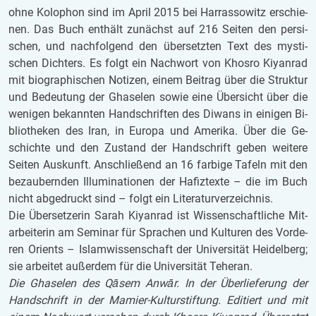
ohne Ko­lo­phon sind im April 2015 bei Har­ras­so­witz er­schie­
nen. Das Buch ent­hält zu­nächst auf 216 Sei­ten den per­si­
schen, und nach­fol­gend den über­setz­ten Text des mys­ti­
schen Dich­ters. Es folgt ein Nach­wort von Khos­ro Kiyan­rad
mit bio­gra­phi­schen No­ti­zen, einem Bei­trag über die Struk­tur
und Be­deu­tung der Gha­se­len sowie eine Über­sicht über die
we­ni­gen be­kann­ten Hand­schrif­ten des Di­wans in ei­ni­gen Bi­
blio­the­ken des Iran, in Eu­ro­pa und Ame­ri­ka. Über die Ge­
schich­te und den Zu­stand der Hand­schrift geben wei­te­re
Sei­ten Aus­kunft. An­schlie­ßend an 16 far­bi­ge Ta­feln mit den
be­zau­bern­den Il­lu­mi­na­ti­o­nen der Ha­fiz­tex­te – die im Buch
nicht ab­ge­druckt sind – folgt ein Li­te­ra­tur­ver­zeich­nis.
Die Über­set­ze­rin Sarah Kiyan­rad ist Wis­sen­schaft­li­che Mit­
ar­bei­te­rin am Se­mi­nar für Spra­chen und Kul­tu­ren des Vor­de­
ren Ori­ents – Is­lam­wis­sen­schaft der Uni­ver­si­tät Hei­del­berg;
sie ar­bei­tet au­ßer­dem für die Uni­ver­si­tät Te­he­ran.
Die Gha­se­len des Qāsem Anwār. In der Über­lie­fe­rung der
Hand­schrift in der Ma­mier-Kul­tur­stif­tung. Edi­tiert und mit