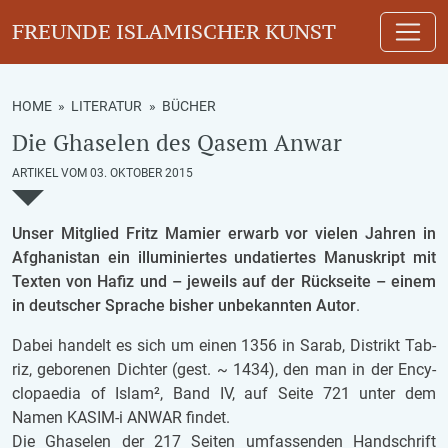
FREUNDE ISLAMISCHER KUNST
HOME
»
LITERATUR
»
BÜCHER
Die Ghaselen des Qasem Anwar
ARTIKEL VOM 03. OKTOBER 2015
Unser Mit­glied Fritz Ma­mier er­warb vor vie­len Jah­ren in
Af­gha­ni­stan ein il­lu­mi­nier­tes un­da­tier­tes Ma­nu­skript mit
Tex­ten von Hafiz und – je­weils auf der Rück­sei­te – einem
in deut­scher Spra­che bis­her un­be­kann­ten Autor
.
Dabei han­delt es sich um einen 1356 in Sarab, Di­strikt Ta­b­
riz, ge­bo­re­nen Dich­ter (gest. ~ 1434), den man in der En­cy­
clo­pa­edia of Islam², Band IV, auf Seite 721 unter dem
Namen KASIM-i ANWAR fin­det.
Die Gha­se­len der 217 Sei­ten um­fas­sen­den Hand­schrift