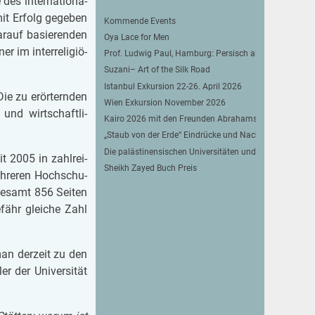
es in­ter­na­ti­o­na­
mit Er­folg ge­ge­ben
Kommende Events
­auf ba­sie­ren­den
Oya Lace for Men
 im in­ter­re­li­gi­ö­
Prof. Ludwig Paul, Hamburg: Persisch als Lingua franc
Suzani– Art of the Silk Road
Istanbul Exkursion 22-26. April 2026
ie zu er­ör­tern­den
Wien Exkursion November 2026
n und wirt­schaft­li­
Kairo 2026 mit den Freunden Abrahams
„Staub von der Erde“ Eindrücke und Nachgedanken zu 
Die palästinensischen Universitäten und ihre besonder
it 2005 in zahl­rei­
Sheikh Zayed Buch Preis
eh­re­ren Hoch­schu­
ge­samt 856 Sei­ten
­fähr glei­che Zahl
an der­zeit zu den
r der Uni­ver­si­tät