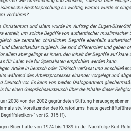
Be­grif­fen wie Auf­er­ste­hung und Jen­seits, To­le­ranz oder Hei­li­ge
e is­la­mi­sche Rechts­spre­chung so wich­tig, warum wurde er ein­ge
sem Ver­fah­ren?
s Chris­ten­tum und Islam wurde im Auf­trag der Eugen-Biser-Stif­
ra er­stellt, um sol­che Be­grif­fe von au­then­ti­scher mus­li­mi­scher
ich die zen­tra­len christ­li­chen Be­grif­fe eben­falls au­then­tisc
nd und über­schau­bar zu­gleich. Sie sind dif­fe­ren­ziert und geben o
Vor allem aber ge­lingt es ihnen, den In­halt der Be­grif­fe auf klare
 das für Laien wie für Spe­zi­a­lis­ten emp­foh­len wer­den kann.
i­li­gen Ar­ti­kel in Deutsch oder Tür­kisch ver­fasst und an­schlie­ßen
its wäh­rend des Ar­beits­pro­zes­ses ein­an­der vor­ge­legt und ab­g
nd Deutsch vor. Es kann von bei­den Dia­log­part­nern glei­cher­ma­ß
sis für einen Ge­sprächs­aus­tausch über die In­hal­te die­ser Re­li­gi­o­
­ar 2008 von der 2002 ge­grün­de­ten Stif­tung her­aus­ge­ge­be­nen 
da­mals stv. Vor­sit­zen­der des Ku­ra­to­ri­ums, heute ge­schäfts­füh­r
 Be­griffs­le­xi­kon‹“ vor (S. 315 ff).
Eugen Biser hatte von 1974 bis 1989 in der Nach­fol­ge Karl Rah­