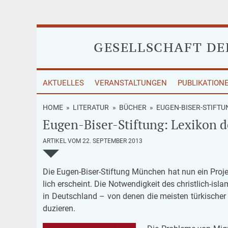
GESELLSCHAFT D
AKTUELLES
VERANSTALTUNGEN
PUBLIKATION
HOME
»
LITERATUR
»
BÜCHER
»
EUGEN-BISER-STIFTU
Eugen-Biser-Stiftung: Lexikon d
ARTIKEL VOM 22. SEPTEMBER 2013
Die Eugen-Biser-Stif­tung Mün­chen hat nun ein Pro­jekt 
lich er­scheint. Die Not­wen­dig­keit des christ­lich-is­
in Deutsch­land – von denen die meis­ten tür­ki­scher Ab
du­zie­ren.