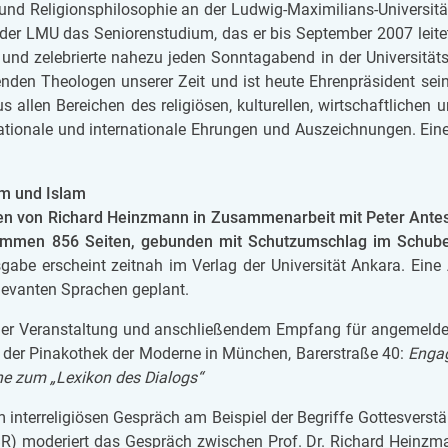
und Re­li­gi­ons­phi­lo­so­phie an der Lud­wig-Ma­xi­mi­li­ans-Uni­ver­s
an der LMU das Se­ni­o­ren­stu­di­um, das er bis Sep­tem­ber 2007 lei­t
 und ze­le­brier­te na­he­zu jeden Sonn­tag­abend in der Uni­ver­si­täts
den Theo­lo­gen un­se­rer Zeit und ist heute Eh­ren­prä­si­dent sei­
 allen Be­rei­chen des re­li­gi­ö­sen, kul­tu­rel­len, wirt­schaft­li­chen u
­o­na­le und in­ter­na­ti­o­na­le Eh­run­gen und Aus­zeich­nun­gen. Eine
tum und Islam
ben von Ri­chard Heinz­mann in Zu­sam­men­ar­beit mit Peter Antes
am­men 856 Sei­ten, ge­bun­den mit Schutz­um­schlag im Schu­ber
­ga­be er­scheint zeit­nah im Ver­lag der Uni­ver­si­tät An­ka­ra. Eine 
­le­van­ten Spra­chen ge­plant.
iner Ver­an­stal­tung und an­schlie­ßen­dem Emp­fang für an­ge­mel­d
der Pi­na­ko­thek der Mo­der­ne in Mün­chen, Ba­rer­stra­ße 40:
En­ga
che zum „Le­xi­kon des Dia­logs“
in­ter­re­li­gi­ö­sen Ge­spräch am Bei­spiel der Be­grif­fe Got­tes­ver­stä
 (BR) mo­de­riert das Ge­spräch zwi­schen Prof. Dr. Ri­chard Heinz­m