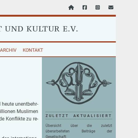
T
UND KULTUR E.V.
ARCHIV
KONTAKT
d heute un­ent­behr­
­li­o­nen Mus­li­men
ZULETZT AKTUALISIERT
e Kon­flik­te zu re­
Übersicht über die zuletzt
überarbeiteten Beiträge der
Gesellschaft: