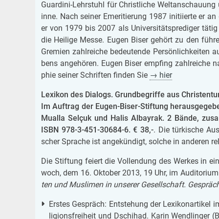
Guar­di­ni-Lehr­stuhl für Christ­li­che Welt­an­schau­ung 
inne. Nach sei­ner Eme­ri­tie­rung 1987 in­iti­ier­te er 
er von 1979 bis 2007 als Uni­ver­si­täts­pre­di­ger tätig
die Hei­li­ge Messe. Eugen Biser ge­hört zu den füh­ren­
Gre­mi­en zahl­rei­che be­deu­ten­de Per­sön­lich­kei­ten aus
bens an­ge­hö­ren. Eugen Biser emp­fing zahl­rei­che na­ti
phie sei­ner Schrif­ten fin­den Sie
→ hier
Le­xi­kon des Dia­logs. Grund­be­grif­fe aus Chris­ten­
Im Auf­trag der Eugen-Biser-Stif­tung her­aus­ge­ge­
Mu­al­la Selçuk und Halis Al­bay­rak. 2 Bände, zu­s
ISBN 978-3-451-30684-6.
€ 38,-
. Die tür­ki­sche Aus
scher Spra­che ist an­ge­kün­digt, sol­che in an­de­ren re
Die Stif­tung fei­ert die Voll­endung des Wer­kes in e
woch, dem 16. Ok­to­ber 2013, 19 Uhr, im Au­di­to­ri­um 
ten und Mus­li­men in un­se­rer Ge­sell­schaft. Ge­sprä­
Ers­tes Ge­spräch: Ent­ste­hung der Le­xi­kon­ar­ti­kel im 
li­gi­ons­frei­heit und Dschi­had. Karin Wend­lin­ger