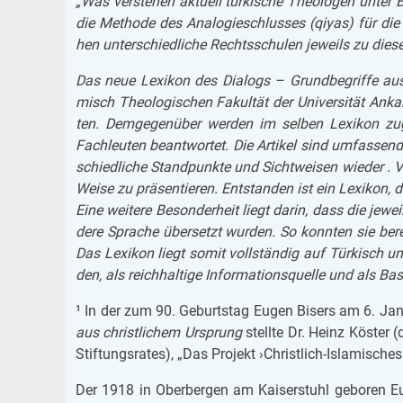
„Was ver­ste­hen ak­tu­ell tür­ki­sche Theo­lo­gen unter 
die Me­tho­de des Ana­lo­gie­schlus­ses (qiyas) für di
hen un­ter­schied­li­che Rechts­schu­len je­weils zu die­
Das neue Le­xi­kon des Dia­logs – Grund­be­grif­fe au
misch Theo­lo­gi­schen Fa­kul­tät der Uni­ver­si­tät An­ka­
ten. Dem­ge­gen­über wer­den im sel­ben Le­xi­kon zu­gle
Fach­leu­ten be­ant­wor­tet. Die Ar­ti­kel sind um­fas­se
schied­li­che Stand­punk­te und Sicht­wei­sen wie­der . 
Weise zu prä­sen­tie­ren. Ent­stan­den ist ein Le­xi­kon,
Eine wei­te­re Be­son­der­heit liegt darin, dass die je­we
de­re Spra­che über­setzt wur­den. So konn­ten sie be­re
Das Le­xi­kon liegt somit voll­stän­dig auf Tür­kisch u
den, als reich­hal­ti­ge In­for­ma­ti­ons­quel­le und als Ba
¹ In der zum 90. Ge­burts­tag Eugen Bi­sers am 6. Ja­nu
aus christ­li­chem Ur­sprung
stell­te Dr. Heinz Kös­ter (
Stif­tungs­ra­tes), „Das Pro­jekt ›Christ­lich-Is­la­mi­sches
Der 1918 in Ober­ber­gen am Kai­ser­stuhl ge­bo­ren 