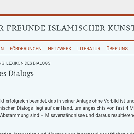
ER
FREUNDE ISLAMISCHER KUNS
EN
FÖRDERUNGEN
NETZWERK
LITERATUR
ÜBER UNS
NG: LEXIKON DES DIALOGS
es Dialogs
er­folg­reich be­en­det, das in sei­ner An­la­ge ohne Vor­bild ist un
la­mi­schen Dia­logs liegt auf der Hand, um an­ge­sichts von fast 4 Mil
­stam­mung sind – Miss­ver­ständ­nis­se und dar­aus re­sul­tie­ren­d