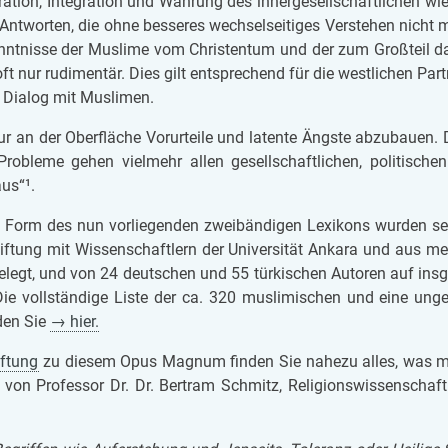
ti­on, In­te­gra­ti­on und Wah­rung des in­ner­ge­sell­schaft­li­chen wie d
 Ant­wor­ten, die ohne bes­se­res wech­sel­sei­ti­ges Ver­ste­hen nicht 
nt­nis­se der Mus­li­me vom Chris­ten­tum und der zum Groß­teil dar
ft nur ru­di­men­tär. Dies gilt ent­spre­chend für die west­li­chen Part­ner
en Dia­log mit Mus­li­men.
 an der Ober­flä­che Vor­ur­tei­le und la­ten­te Ängs­te ab­zu­bau­en. D
en Pro­ble­me gehen viel­mehr allen ge­sell­schaft­li­chen, po­li­ti­sche
aus“¹.
d Form des nun vor­lie­gen­den zwei­bän­di­gen Le­xi­kons wur­den se
f­tung mit Wis­sen­schaft­lern der Uni­ver­si­tät An­ka­ra und aus m
e­legt, und von 24 deut­schen und 55 tür­ki­schen Au­toren auf ins­
Die voll­stän­di­ge Liste der ca. 320 mus­li­mi­schen und eine un­ge
n­den Sie
→ hier.
f­tung
zu die­sem Opus Ma­gnum fin­den Sie na­he­zu alles, was m
von Pro­fes­sor Dr. Dr. Bert­ram Schmitz, Re­li­gi­ons­wis­sen­schaft­le