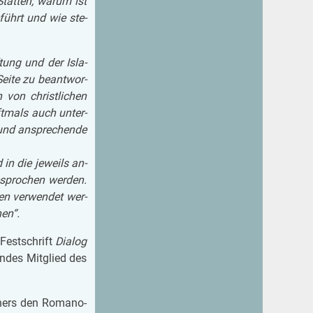
 Stät­ten; warum ist
­führt und wie ste­
tung und der Is­la­
 Seite zu be­ant­wor­
h von christ­li­chen
ft­mals auch un­ter­
 und an­spre­chen­de
d in die je­weils an­
e­spro­chen wer­den.
en ver­wen­det wer­
nen“.
Fest­schrift
Dia­log
en­des Mit­glied des
ners den Ro­ma­no-