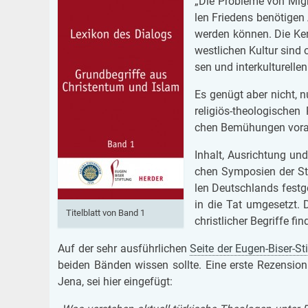
„Die Pro­ble­me von Mi­gra­
len Frie­dens be­nö­ti­gen
wer­den kön­nen. Die Ken
west­li­chen Kul­tur sind o
sen und in­ter­kul­tu­rel­l
Es ge­nügt aber nicht, nur
re­li­gi­ös-theo­lo­gi­sch
chen Be­mü­hun­gen vor­
In­halt, Aus­rich­tung un
chen Sym­po­si­en der Sti
len Deutsch­lands fest­g
in die Tat um­ge­setzt. 
Ti­tel­blatt von Band 1
christ­li­cher Be­grif­fe fi
Auf der sehr aus­führ­li­chen
Seite der Eugen-Biser-Sti
bei­den Bän­den wis­sen soll­te. Eine erste Re­zen­si­on 
Jena, sei hier ein­ge­fügt: