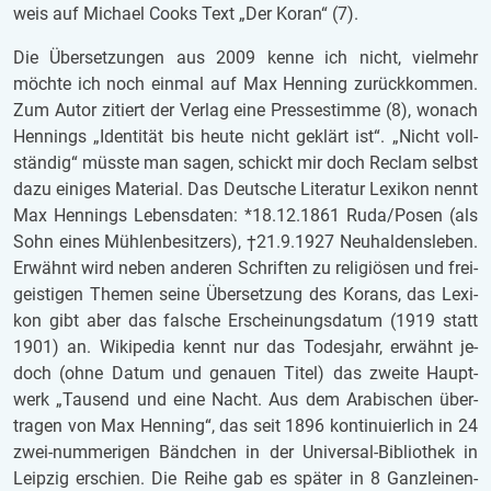
weis auf Mi­cha­el Cooks Text „Der Koran“ (7).
Die Über­set­zun­gen aus 2009 kenne ich nicht, viel­mehr
möch­te ich noch ein­mal auf Max Hen­ning zu­rück­kom­men.
Zum Autor zi­tiert der Ver­lag eine Pres­se­stim­me (8), wo­nach
Hen­nings „Iden­ti­tät bis heute nicht ge­klärt ist“. „Nicht voll­
stän­dig“ müss­te man sagen, schickt mir doch Re­clam selbst
dazu ei­ni­ges Ma­te­ri­al. Das Deut­sche Li­te­ra­tur Le­xi­kon nennt
Max Hen­nings Le­bens­da­ten: *18.12.1861 Ruda/Posen (als
Sohn eines Müh­len­be­sit­zers), †21.9.1927 Neu­hal­dens­le­ben.
Er­wähnt wird neben an­de­ren Schrif­ten zu re­li­gi­ö­sen und frei­
geis­ti­gen The­men seine Über­set­zung des Ko­rans, das Le­xi­
kon gibt aber das fal­sche Er­schei­nungs­da­tum (1919 statt
1901) an. Wi­ki­pe­dia kennt nur das To­des­jahr, er­wähnt je­
doch (ohne Datum und ge­nau­en Titel) das zwei­te Haupt­
werk „Tau­send und eine Nacht. Aus dem Ara­bi­schen über­
tra­gen von Max Hen­ning“, das seit 1896 kon­ti­nu­ier­lich in 24
zwei-num­me­ri­gen Bänd­chen in der Uni­ver­sal-Bi­blio­thek in
Leip­zig er­schien. Die Reihe gab es spä­ter in 8 Ganz­lei­nen­