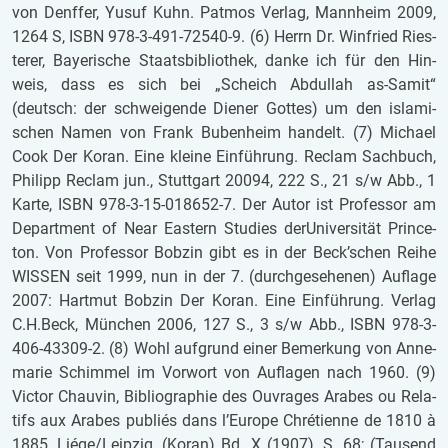
von Denf­fer, Yusuf Kuhn. Pat­mos Ver­lag, Mann­heim 2009,
1264 S, ISBN 978-3-491-72540-9. (6) Herrn Dr. Win­fried Ries­
te­rer, Bay­e­ri­sche Staats­bi­blio­thek, danke ich für den Hin­
weis, dass es sich bei „Scheich Ab­dul­lah as-Samit“
(deutsch: der schwei­gen­de Die­ner Got­tes) um den is­la­mi­
schen Namen von Frank Bu­ben­heim han­delt. (7) Mi­cha­el
Cook Der Koran. Eine klei­ne Ein­füh­rung. Re­clam Sach­buch,
Phil­ipp Re­clam jun., Stutt­gart 20094, 222 S., 21 s/w Abb., 1
Karte, ISBN 978-3-15-018652-7. Der Autor ist Pro­fes­sor am
De­part­ment of Near Eas­tern Stu­dies de­r­Uni­ver­si­tät Prin­ce­
ton. Von Pro­fes­sor Bob­zin gibt es in der Beck’schen Reihe
WIS­SEN seit 1999, nun in der 7. (durch­ge­se­he­nen) Auf­la­ge
2007: Hart­mut Bob­zin Der Koran. Eine Ein­füh­rung. Ver­lag
C.H.Beck, Mün­chen 2006, 127 S., 3 s/w Abb., ISBN 978-3-
406-43309-2. (8) Wohl auf­grund einer Be­mer­kung von An­ne­
ma­rie Schim­mel im Vor­wort von Auf­la­gen nach 1960. (9)
Vic­tor Chau­vin, Bi­blio­gra­phie des Ou­vra­ges Ara­bes ou Re­la­
tifs aux Ara­bes publiés dans l’Eu­ro­pe Chrétienne de 1810 à
1885, Liége/Leip­zig, (Koran) Bd. X (1907), S. 68; (Tau­send