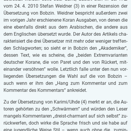
vom 24. 4. 2010 Ste­fan Weid­ner (3) in einer Re­zen­si­on der
Über­set­zung von Bob­zin. Weid­ner be­spricht au­ßer­dem zwei
im vo­ri­gen Jahr er­schie­ne­ne Koran Aus­ga­ben, von denen die
eine eben­falls di­rekt aus dem Ara­bi­schen, die an­de­re aus
dem Eng­li­schen über­setzt wurde. Der Autor des Ar­ti­kels cha­
rak­te­ri­siert die drei Über­set­zer mit mehr oder we­ni­ger tref­fen­
den Schlag­wor­ten; so sieht er in Bob­zin den „Aka­de­mi­ker“,
des­sen Text, wie es schei­ne, die „bei­den Ex­trem­va­ri­an­ten
deut­scher Ko­ra­ne, die von Paret und den von Rück­ert, mit­
ein­an­der ver­söh­nen“ wolle. Letzt­lich falle unter den nun vor­
lie­gen­den Über­set­zun­gen die Wahl auf die von Bob­zin –
auch wenn er ihm den „Hang zum Kom­men­tar und zum
Kom­men­tar des Kom­men­tars“ an­krei­det.
Zu der Über­set­zung von Ka­ri­mi/Uhde (4) merkt er an, die Au­
toren ge­hör­ten zu den „Schwär­mern“ und wür­den den Leser
man­gels Kom­men­ta­ren „dreist-char­mant auf sich selbst“ zu­
rück­wer­fen, doch wirke die Spra­che frisch und sie habe auf
eine ju­gend­li­che Weise Stil – wenn auch ohne die „zu­min­