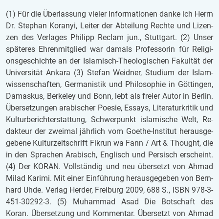
(1) Für die Über­las­sung vie­ler In­for­ma­ti­o­nen danke ich Herrn
Dr. Ste­phan Ko­ranyi, Lei­ter der Ab­tei­lung Rech­te und Li­zen­
zen des Ver­la­ges Phil­ipp Re­clam jun., Stutt­gart. (2) Unser
spä­te­res Eh­ren­mit­glied war da­mals Pro­fes­so­rin für Re­li­gi­
ons­ge­schich­te an der Is­la­misch-Theo­lo­gi­schen Fa­kul­tät der
Uni­ver­si­tät An­ka­ra (3) Ste­fan Weid­ner, Stu­di­um der Is­lam­
wis­sen­schaf­ten, Ger­ma­nis­tik und Phi­lo­so­phie in Göt­tin­gen,
Da­mas­kus, Ber­ke­ley und Bonn, lebt als frei­er Autor in Ber­lin.
Über­set­zun­gen ara­bi­scher Po­e­sie, Es­says, Li­te­ra­tur­kri­tik und
Kul­tur­be­richt­erstat­tung, Schwer­punkt is­la­mi­sche Welt, Re­
dak­teur der zwei­mal jähr­lich vom Goe­the-In­sti­tut her­aus­ge­
ge­be­ne Kul­tur­zeit­schrift Fik­run wa Fann / Art & Thought, die
in den Spra­chen Ara­bisch, Eng­lisch und Per­sisch er­scheint.
(4) Der KORAN. Voll­stän­dig und neu über­setzt von Ahmad
Milad Ka­ri­mi. Mit einer Ein­füh­rung her­aus­ge­ge­ben von Bern­
hard Uhde. Ver­lag Her­der, Frei­burg 2009, 688 S., ISBN 978-3-
451-30292-3. (5) Mu­ham­mad Asad Die Bot­schaft des
Koran. Über­set­zung und Kom­men­tar. Über­setzt von Ahmad