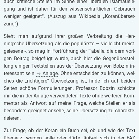
auch kri­ti­sche Stel­len im Sinne einer li­be­ra­len Is­lamaus­le­
gung und ist daher für den wis­sen­schaft­li­chen Ge­brauch
we­ni­ger ge­eig­net“. (Aus­zug aus Wi­ki­pe­dia „Ko­ran­über­set­
zung“).
Sieht man auf­grund ihrer gro­ßen Ver­brei­tung die Hen­
ning’sche Über­set­zung als die po­pu­lärs­te – viel­leicht meist­
ge­le­se­ne -, so mag in Fort­füh­rung der Ta­bel­le, die dem vo­ri­
gen Bei­trag bei­gefügt wurde, auch hier die Ge­gen­über­stel­
lung ei­ni­ger Text­stel­len aus der Über­set­zung von Bob­zin in­
ter­es­sant sein
→ An­la­ge
. Ohne ent­schei­den zu kön­nen, wel­
ches die „rich­ti­ge­re“ Über­set­zung ist, finde ich auf bei­den
Sei­ten schö­ne For­mu­lie­run­gen. Pro­fes­sor Bob­zin schick­te
mir die in der An­la­ge ver­wen­de­ten Texte ohne wei­te­ren Kom­
men­tar als Ant­wort auf meine Frage, wel­che Stel­len er als
be­son­ders ge­eig­net an­se­he, seine Über­set­zung zu cha­rak­te­
ri­sie­ren.
Zur Frage, ob der Koran ein Buch sei, ob und wie der Text
über­setzt wer­den solle oder dürfe, äu­ßert sich in der FAZ