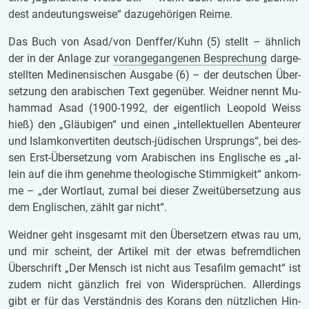
dest an­deu­tungs­wei­se“ da­zu­ge­hö­ri­gen Reime.
Das Buch von Asad/von Denf­fer/Kuhn (5) stellt – ähn­lich
der in der An­la­ge zur
vor­an­ge­gan­ge­nen Be­spre­chung
dar­ge­
stell­ten Me­di­nen­si­schen Aus­ga­be (6) – der deut­schen Über­
set­zung den ara­bi­schen Text ge­gen­über. Weid­ner nennt Mu­
ham­mad Asad (1900-1992, der ei­gent­lich Le­o­pold Weiss
hieß) den „Gläu­bi­gen“ und einen „in­tel­lek­tu­el­len Aben­teu­rer
und Is­lam­kon­ver­ti­ten deutsch-jü­di­schen Ur­sprungs“, bei des­
sen Erst-Über­set­zung vom Ara­bi­schen ins Eng­li­sche es „al­
lein auf die ihm ge­neh­me theo­lo­gi­sche Stim­mig­keit“ an­kom­
me – „der Wort­laut, zumal bei die­ser Zweit­über­set­zung aus
dem Eng­li­schen, zählt gar nicht“.
Weid­ner geht ins­ge­samt mit den Über­set­zern etwas rau um,
und mir scheint, der Ar­ti­kel mit der etwas be­fremd­li­chen
Über­schrift „Der Mensch ist nicht aus Te­sa­film ge­macht“ ist
zudem nicht gänz­lich frei von Wi­der­sprü­chen. Al­ler­dings
gibt er für das Ver­ständ­nis des Ko­rans den nütz­li­chen Hin­