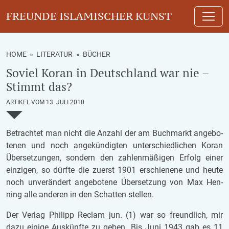
FREUNDE ISLAMISCHER KUNST
HOME
»
LITERATUR
»
BÜCHER
Soviel Koran in Deutschland war nie –
Stimmt das?
ARTIKEL VOM 13. JULI 2010
Be­trach­tet man nicht die An­zahl der am Buch­markt an­ge­bo­
te­nen und noch an­ge­kün­dig­ten un­ter­schied­li­chen Koran
Über­set­zun­gen, son­dern den zah­len­mä­ßi­gen Er­folg einer
ein­zi­gen, so dürf­te die zu­erst 1901 er­schie­ne­ne und heute
noch un­ver­än­dert an­ge­bo­te­ne Über­set­zung von Max Hen­
ning alle an­de­ren in den Schat­ten stel­len.
Der Ver­lag Phil­ipp Re­clam jun. (1) war so freund­lich, mir
dazu ei­ni­ge Aus­künf­te zu geben. Bis Juni 1943 gab es 11