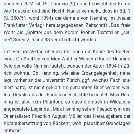
bän­den á 1 M. 50 Pf. Chau­vin (9) no­tiert so­wohl den Koran
wie Tau­send und eine Nacht. Nur er ver­merkt, dass in Bd. 1
(S. 350/51; wohl 1894) der da­mals von Hen­ning im „Neuer
Frank­fur­ter Ver­lag“ her­aus­ge­ge­be­nen Zeit­schrift „Das freie
Wort“ als „Split­ter aus dem Koran“ Pro­ben-Text­stel­len „sei­
ner“ Suren 2, 6 und 93 ver­öf­fent­licht wur­den.
Der Re­clam Ver­lag über­ließ mir auch die Kopie des Brie­fes
eines Groß­nef­fen von Max Walt­her Wil­helm Ru­dolf Hen­ning
(wie der volle Namen lau­tet), wo­nach der Autor 1894 in Zü­
rich wohn­te. Ob Hen­ning, wie eine Erb­an­ge­le­gen­heit nahe
legt, vor­her an der Uni­ver­si­tät Zü­rich, ggf. wel­ches Fach, stu­
diert hatte, ist nicht ge­klärt. Im ge­nann­ten Brief wer­den wei­
te­re De­tails aus der Fa­mi­li­en­ge­schich­te be­rich­tet. Max Hen­
ning ist also kein Phan­tom, so dass die auch in Wi­ki­pe­dia
an­ge­deu­te­te Le­gen­de, „Max Hen­ning sei ein Pseud­onym des
Ori­en­ta­lis­ten Fried­rich Au­gust Mül­ler, des Her­aus­ge­bers der
Ko­ran­über­set­zung von Rück­ert“, wohl plau­si­bler Grund­la­gen
ent­behrt.