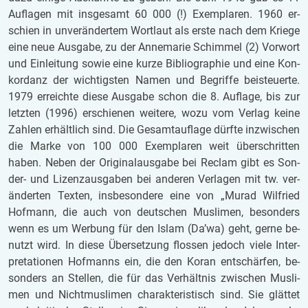
Auf­la­gen mit ins­ge­samt 60 000 (!) Ex­em­pla­ren. 1960 er­
schien in un­ver­än­der­tem Wort­laut als erste nach dem Krie­ge
eine neue Aus­ga­be, zu der An­ne­ma­rie Schim­mel (2) Vor­wort
und Ein­lei­tung sowie eine kurze Bi­blio­gra­phie und eine Kon­
kor­danz der wich­tigs­ten Namen und Be­grif­fe bei­steu­er­te.
1979 er­reich­te diese Aus­ga­be schon die 8. Auf­la­ge, bis zur
letz­ten (1996) er­schie­nen wei­te­re, wozu vom Ver­lag keine
Zah­len er­hält­lich sind. Die Ge­samt­auf­la­ge dürf­te in­zwi­schen
die Marke von 100 000 Ex­em­pla­ren weit über­schrit­ten
haben. Neben der Ori­gi­nal­aus­ga­be bei Re­clam gibt es Son­
der- und Li­zenz­aus­ga­ben bei an­de­ren Ver­la­gen mit tw. ver­
än­der­ten Tex­ten, ins­be­son­de­re eine von „Murad Wil­fried
Hof­mann, die auch von deut­schen Mus­li­men, be­son­ders
wenn es um Wer­bung für den Islam (Da’wa) geht, gerne be­
nutzt wird. In diese Über­set­zung flos­sen je­doch viele In­ter­
pre­ta­ti­o­nen Hof­manns ein, die den Koran ent­schär­fen, be­
son­ders an Stel­len, die für das Ver­hält­nis zwi­schen Mus­li­
men und Nicht­mus­li­men cha­rak­te­ris­tisch sind. Sie glät­tet