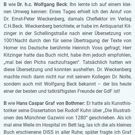
B
wie
Dr. h.c. Wolf­gang Beck
: Ihn lern­te ich auf einem klei­
nen Umweg ken­nen: Eines Tages er­hielt ich den Anruf von
Dr. Ernst-Peter Wiec­ken­berg, da­mals Chef­lek­tor im Ver­lag
C.H.Beck. Wiec­ken­berg be­rich­te­te, er habe im An­ti­qua­ri­at Kit­
zin­ger in der Schel­lingstra­ße nach einer Über­set­zung von
1001Nacht durch den für seine Über­tra­gung der Texte von
Homer ins Deut­sche be­rühm­te Hein­rich Voss ge­fragt; Herr
Kit­zin­ger hatte das Buch nicht, habe ihm je­doch emp­foh­len,
„mal bei den Pichs nach­zu­fra­gen“. Tat­säch­lich hat­ten wir
diese Über­set­zung und konn­ten aus­hel­fen. Dr. Wiec­ken­berg
mach­te mich dann nicht nur mit sei­nem Kol­le­gen Dr. Nolte,
son­dern auch mit Wolf­gang Beck be­kannt – der bis heute
einer der bes­ten und tat­kräf­tigs­ten Freun­de der GdF ist!
B
wie
Hans Cas­par Graf von Both­mer:
Er hatte als Kunst­his­
to­ri­ker seine Dis­ser­ta­ti­on bei Ru­dolf Kuhn über „Die Il­lus­tra­ti­
o­nen des Münch­ner Ga­zwi­ni von 1280“ ge­schrie­ben. Als ich
mal eine Weile im Hos­pi­tal im Bett lag, las ich die als klei­nes
Buch er­schie­ne­ne DISS in aller Ruhe; spä­ter frag­te ich Graf