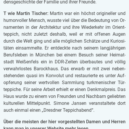
dens­ge­schich­te der Fa­mi­lie und ihrer Freun­de.
T wie Mar­tin Ti­scher:
Mar­tin war
ein höchst ori­gi­nel­ler und
hu­mor­vol­ler Mensch, wuss­te viel über die Be­deu­tung von Or­
na­men­ten in der Ar­chi­tek­tur und ihre Wie­der­kehr im Ori­ent­
tep­pich, nicht zu­letzt des­halb, weil er mit of­fe­nen Augen
durch die Welt ging und alle mög­li­chen Schät­ze und Ku­ri­o­si­
tä­ten ein­sam­mel­te. Er ent­deck­te
nach sei­nem lang­jäh­ri­gen
Be­rufs­le­ben in Mün­chen bei einem Be­such sei­ner Hei­mat­
stadt Wei­ßen­fels ein in DDR-Zei­ten über­bau­tes und völ­lig
ver­wahr­los­tes Ba­rock­haus. Das er­warb er mit zwei ne­ben­
ste­hen­den quasi im Kon­vo­lut und re­stau­rier­te es unter Auf­
op­fe­rung sei­ner wert­vol­len Samm­lung turk­me­ni­scher Tür­
tep­pi­che. Für seine Ar­beit er­hielt er einen Denk­mal­preis. Das
Haus wurde zu einem von Freun­den und Nach­barn ge­lieb­ten
kul­tu­rel­len Mit­tel­punkt. Si­mo­ne Jan­sen ver­an­stal­te­te dort
auch ein­mal einen „Dresd­ner Tep­picha­bend“.
Über die meis­ten der hier vor­ge­stell­ten Damen und Her­ren
kann man in un­se­rer Web­site mehr lesen.