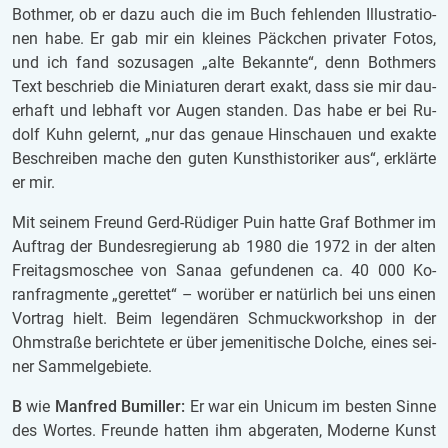
Both­mer, ob er dazu auch die im Buch feh­len­den Il­lus­tra­ti­o­
nen habe. Er gab mir ein klei­nes Päck­chen pri­va­ter Fotos,
und ich fand so­zu­sa­gen „alte Be­kann­te“, denn Both­mers
Text be­schrieb die Mi­ni­a­tu­ren der­art exakt, dass sie mir dau­
er­haft und leb­haft vor Augen stan­den. Das habe er bei Ru­
dolf Kuhn ge­lernt, „nur das ge­naue Hin­schau­en und ex­ak­te
Be­schrei­ben mache den guten Kunst­his­to­ri­ker aus“, er­klär­te
er mir.
Mit sei­nem Freund Gerd-Rü­di­ger Puin hatte Graf Both­mer im
Auf­trag der Bun­des­re­gie­rung ab 1980 die 1972 in der alten
Frei­tags­mo­schee von Sanaa ge­fun­de­nen ca. 40 000 Ko­
ranfrag­men­te „ge­ret­tet“ – wor­über er na­tür­lich bei uns einen
Vor­trag hielt.
Beim le­gen­dä­ren Schmuck­work­shop in der
Ohm­stra­ße be­rich­te­te er über je­me­ni­ti­sche Dol­che, eines sei­
ner Sam­mel­ge­bie­te.
B
wie
Man­fred Bu­mil­ler:
Er war ein Uni­cum im bes­ten Sinne
des Wor­tes. Freun­de hat­ten ihm ab­ge­ra­ten, Mo­der­ne Kunst