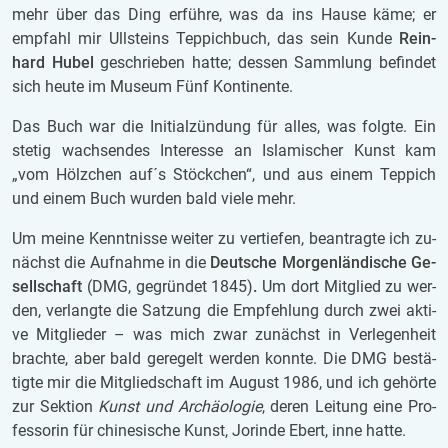
mehr über das Ding er­füh­re, was da ins Hause käme; er
emp­fahl mir Ull­steins Tep­pich­buch, das sein Kunde
Rein­
hard Hubel
ge­schrie­ben hatte; des­sen
Samm­lung be­fin­det
sich heute im Mu­se­um Fünf Kon­ti­nen­te.
Das Buch war die In­iti­al­zün­dung für alles, was folg­te. Ein
ste­tig wach­sen­des In­ter­es­se an Is­la­mi­scher Kunst kam
„vom Hölz­chen auf´s Stöck­chen“, und aus einem Tep­pich
und einem Buch wur­den bald viele mehr.
Um meine Kennt­nis­se wei­ter zu ver­tie­fen, be­an­trag­te ich zu­
nächst die Auf­nah­me in die
Deut­sche Mor­gen­län­di­sche Ge­
sell­schaft
(DMG, ge­grün­det 1845)
.
Um dort Mit­glied zu wer­
den, ver­lang­te die Sat­zung die Emp­feh­lung durch zwei ak­ti­
ve Mit­glie­der – was mich zwar zu­nächst in Ver­le­gen­heit
brach­te, aber bald ge­re­gelt wer­den konn­te. Die DMG be­stä­
tig­te mir die Mit­glied­schaft im Au­gust 1986, und ich ge­hör­te
zur Sek­ti­on
Kunst und Ar­chäo­lo­gie
, deren Lei­tung eine Pro­
fes­so­rin für chi­ne­si­sche Kunst, Jor­in­de Ebert, inne hatte.