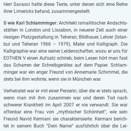
Herr Sa­va­sci hatte diese Texte, unter denen sich eine Reihe
ihrer Li­me­ricks be­fand, zu­sam­men­ge­stellt.
S wie Karl Schlam­min­ger:
Ar­chi­tekt is­mai­li­ti­scher An­dachts­
stät­ten in Lon­don und Lis­sa­bon, in neu­e­rer Zeit auch einer
rie­si­gen Platz­ge­stal­tung in Te­he­ran; Bild­hau­er, Leh­rer (Is­tan­
bul und Te­he­ran 1966 – 1979), Maler und Kal­li­graph. Die
Kal­li­gra­phie war eine sei­ner Lei­den­schaf­ten, wozu er uns für
EO­THEN V einen Auf­satz schrieb; beim Lesen hört man fast
das Schar­ren der Schreib­ge­rä­tes auf dem Pa­pier. Schlam­
min­ger war ein enger Freund von An­ne­ma­rie Schim­mel, die
stets bei ihm wohn­te, wenn sie in Mün­chen war.
Ver­hei­ra­tet war er mit einer Per­se­rin, über die er stets sprach,
wenn man mit ihm zu­sam­men war und deren Tod nach
schwe­rer Krank­heit im April 2007 er nie ver­wandt. Sie war
of­fen­bar eine Frau von „my­thi­scher Schön­heit“, wie sein
Freund Navid Ker­ma­ni sie cha­rak­te­ri­sier­te. Ker­ma­ni be­rich­
tet in sei­nem Buch “Dein Name“ aus­führ­lich über die Lei­