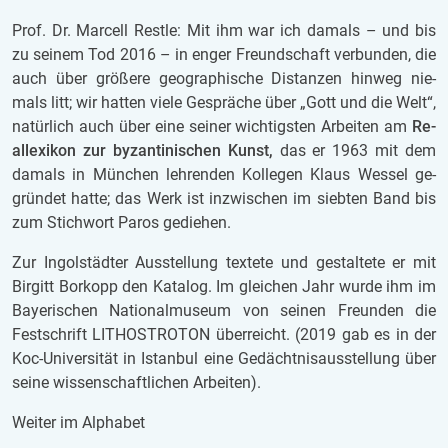
Prof. Dr. Mar­cell Rest­le: Mit ihm war ich
da­mals – und bis
zu sei­nem Tod 2016 – in
enger Freund­schaft ver­bun­den, die
auch über grö­ße­re geo­gra­phi­sche Di­stan­zen hin­weg nie­
mals litt; wir hat­ten viele Ge­sprä­che über „Gott und die Welt“,
na­tür­lich auch über eine sei­ner wich­tigs­ten Ar­bei­ten am
Re­
al­le­xi­kon zur by­zan­ti­ni­schen Kunst,
das er 1963 mit dem
da­mals in Mün­chen leh­ren­den Kol­le­gen Klaus Wes­sel ge­
grün­det hatte; das Werk ist in­zwi­schen im sieb­ten Band bis
zum Stich­wort Paros ge­die­hen.
Zur In­gol­städ­ter Aus­stel­lung tex­te­te und ge­stal­te­te er mit
Bir­gitt Bor­kopp den Ka­ta­log. Im glei­chen Jahr
wurde ihm im
Bay­e­ri­schen Na­ti­o­nal­mu­se­um von sei­nen Freun­den die
Fest­schrift LI­THO­ST­RO­TON über­reicht. (
2019 gab es in der
Koc-Uni­ver­si­tät in Is­tan­bul eine Ge­dächt­nis­aus­stel­lung über
seine wis­sen­schaft­li­chen Ar­bei­ten).
Wei­ter im Al­pha­bet