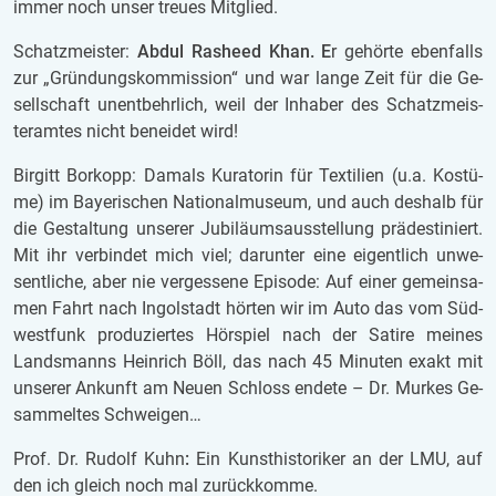
immer noch unser treu­es Mit­glied.
Schatz­meis­ter:
Abdul Ras­heed Khan. E
r ge­hör­te eben­falls
zur „Grün­dungs­kom­mis­si­on“ und war lange Zeit für die Ge­
sell­schaft un­ent­behr­lich, weil der In­ha­ber des Schatz­meis­
ter­am­tes nicht be­nei­det wird!
Bir­gitt Bor­kopp: Da­mals Ku­ra­to­rin für Tex­ti­li­en (u.a. Kos­tü­
me) im Bay­e­ri­schen Na­ti­o­nal­mu­se­um, und auch des­halb für
die Ge­stal­tung un­se­rer Ju­bi­lä­ums­aus­stel­lung prä­de­sti­niert.
Mit ihr ver­bin­det mich viel; dar­un­ter eine ei­gent­lich un­we­
sent­li­che, aber nie ver­ges­se­ne Epi­so­de: Auf einer ge­mein­sa­
men Fahrt nach In­gol­stadt hör­ten wir im Auto das vom Süd­
west­funk pro­du­zier­tes Hör­spiel nach der Sa­ti­re mei­nes
Lands­manns Hein­rich Böll, das nach 45 Mi­nu­ten exakt mit
un­se­rer An­kunft am Neuen Schloss en­de­te – Dr. Mur­kes Ge­
sam­mel­tes Schwei­gen…
Prof. Dr. Ru­dolf Kuhn
:
Ein Kunst­his­to­ri­ker an der LMU, auf
den ich gleich noch mal zu­rück­kom­me.