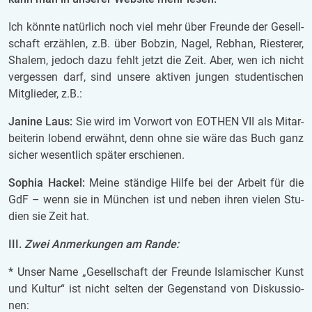
Ich könn­te na­tür­lich noch viel mehr über Freun­de der Ge­sell­
schaft er­zäh­len, z.B. über Bob­zin, Nagel, Reb­han, Ries­te­rer,
Sha­lem, je­doch dazu fehlt jetzt die Zeit. Aber, wen ich nicht
ver­ges­sen darf, sind un­se­re ak­ti­ven jun­gen stu­den­ti­schen
Mit­glie­der, z.B.:
Ja­ni­ne Laus:
Sie wird im Vor­wort von EO­THEN VII als Mit­ar­
bei­te­rin lo­bend er­wähnt, denn ohne sie wäre das Buch ganz
si­cher we­sent­lich spä­ter er­schie­nen.
So­phia Ha­ckel:
Meine stän­di­ge Hilfe bei der Ar­beit für die
GdF – wenn sie in Mün­chen ist und neben ihren vie­len Stu­
di­en sie Zeit hat.
III.
Zwei An­mer­kun­gen am Rande:
*
Unser Name „Ge­sell­schaft der Freun­de Is­la­mi­scher Kunst
und Kul­tur“ ist nicht sel­ten der Ge­gen­stand von Dis­kus­si­o­
nen: