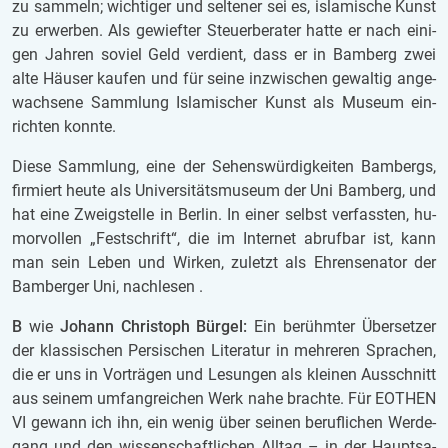
zu sam­meln; wich­ti­ger und sel­te­ner sei es, is­la­mi­sche Kunst
zu er­wer­ben. Als ge­wief­ter Steu­er­be­ra­ter hatte er nach ei­ni­
gen Jah­ren so­viel Geld ver­dient, dass er in Bam­berg zwei
alte Häu­ser kau­fen und für seine in­zwi­schen ge­wal­tig an­ge­
wach­se­ne Samm­lung Is­la­mi­scher Kunst als Mu­se­um ein­
rich­ten konn­te.
Diese Samm­lung, eine der Se­hens­wür­dig­kei­ten Bam­bergs,
fir­miert heute als Uni­ver­si­täts­mu­se­um der Uni Bam­berg, und
hat eine Zweig­stel­le in Ber­lin. In einer selbst ver­fass­ten, hu­
mor­vol­len „Fest­schrift“, die im In­ter­net ab­ruf­bar ist, kann
man sein Leben und Wir­ken, zu­letzt als Eh­ren­se­na­tor der
Bam­ber­ger Uni, nach­le­sen .
B
wie
Jo­hann Chris­toph Bür­gel:
Ein be­rühm­ter Über­set­zer
der klas­si­schen Per­si­schen Li­te­ra­tur in meh­re­ren Spra­chen,
die er uns in Vor­trä­gen und Le­sun­gen als klei­nen Aus­schnitt
aus sei­nem um­fang­rei­chen Werk nahe brach­te. Für EO­THEN
VI ge­wann ich ihn, ein wenig über sei­nen be­ruf­li­chen Wer­de­
gang und den wis­sen­schaft­li­chen All­tag – in der Haupt­sa­