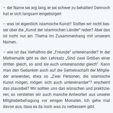
– der Name sei arg lang, er sei schwer zu be­hal­ten! Den­noch
hat er sich lang­sam ein­ge­bür­gert
– was ist ei­gent­lich is­la­mi­sche Kunst? Soll­ten wir nicht bes­
ser über die „Kunst der is­la­mi­schen Län­der“ reden? Aber das
ist nicht nur ein Thema im Zu­sam­men­hang mit un­se­rem
Namen.
– wie ist das Ver­hält­nis der „Freun­de“ un­ter­ein­an­der?
In der
Ma­the­ma­tik gibt es den Lehr­satz „Sind zwei Grö­ßen einer
drit­ten gleich, so sind sie auch un­ter­ein­an­der gleich“. Kann
man den Ge­dan­ken auch auf die Ge­mein­schaft der Mit­glie­
der an­wen­den, etwa so „Zwei Per­so­nen, die is­la­mi­sche
Kunst mögen, mögen sich auch un­ter­ein­an­der“? er­scheint
das plau­si­bel?
Wir soll­ten uns das wün­schen und prak­ti­zie­
ren; so ver­ste­hen wir auch man­che Ant­wor­ten aus un­se­rer
Mit­glie­der­be­fra­gung vor ei­ni­gen Mo­na­ten. Ich gehe mal
davon aus, dass es da noch was zu ver­bes­sern gibt.