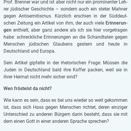
Prof. Bren­ner war und ist aber nicht nur ein pro­mi­nen­ter Leh­
rer jü­di­scher Ge­schich­te – son­dern auch ein ste­ter Mah­ner
gegen An­ti­se­mi­tis­mus.
Kürz­lich er­schien in der Süd­deut­
schen Zei­tung ein Ar­ti­kel von ihm, der auch viele
Er­in­ne­run­
gen
ent­hielt, aber ganz an­de­re als ich sie hier vor­ge­tra­gen
habe: schreck­li­che Er­in­ne­run­gen an die Schand­ta­ten gegen
Men­schen jü­di­schen Glau­bens ges­tern und heute in
Deutsch­land und Eu­ro­pa.
Sein Ar­ti­kel gip­fel­te in der rhe­to­ri­schen Frage: Müs­sen die
Juden in Deutsch­land bald ihre Kof­fer pa­cken, weil sie in
ihrer Hei­mat nicht mehr si­cher sind?
Wen frös­telst da nicht?
Wie kann es sein, dass es bei uns wie­der so weit ge­kom­men
ist, dass sich Hass gegen Men­schen rich­tet, deren ein­zi­ger
Un­ter­schied zu an­de­ren Bür­gern darin be­steht, dass sie mit
dem einen Gott in einer an­de­ren Spra­che spre­chen?