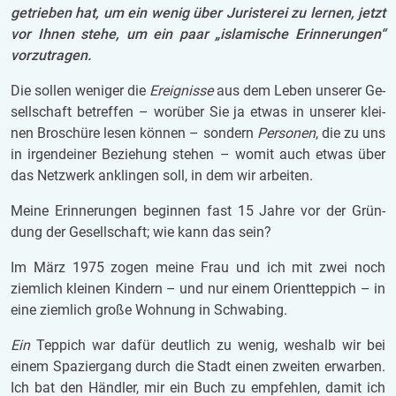
ge­trie­ben hat, um ein wenig über Ju­ris­te­rei zu ler­nen, jetzt
vor Ihnen stehe, um ein paar „is­la­mi­sche Er­in­ne­run­gen“
vor­zu­tra­gen.
Die sol­len we­ni­ger die
Er­eig­nis­se
aus dem Leben un­se­rer Ge­
sell­schaft be­tref­fen – wor­über Sie ja etwas in un­se­rer klei­
nen Bro­schü­re lesen kön­nen – son­dern
Per­so­nen
, die zu uns
in ir­gend­ei­ner Be­zie­hung ste­hen – womit auch etwas über
das Netz­werk an­klin­gen soll, in dem wir ar­bei­ten.
Meine Er­in­ne­run­gen be­gin­nen fast 15 Jahre vor der Grün­
dung der Ge­sell­schaft; wie kann das sein?
Im März 1975 zogen meine Frau und ich mit zwei noch
ziem­lich klei­nen Kin­dern – und nur einem Ori­ent­tep­pich – in
eine ziem­lich große Woh­nung in Schwa­bing.
Ein
Tep­pich war dafür deut­lich zu wenig, wes­halb wir bei
einem Spa­zier­gang durch die Stadt einen zwei­ten er­war­ben.
Ich bat den Händ­ler, mir ein Buch zu emp­feh­len, damit ich