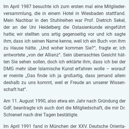
Im April 1987 be­such­te ich zum ers­ten mal eine Mit­glie­der­
ver­samm­lung, die in einem Hotel in Wies­ba­den statt­fand.
Mein Nach­bar in den Stuhl­rei­hen war Prof. Diet­rich Sekel,
der an der Uni Hei­del­berg die Ost­asi­en­kun­de ein­ge­führt
hatte; wir stell­ten uns artig ge­gen­sei­tig vor und ich sagte
ihm, dass ich sei­nen Name kenne, weil ich ein Buch von ihm
zu Hause hätte. „Und woher kom­men Sie?“, frag­te er; ich
ant­wor­te­te „von der Al­li­anz“. Sein über­rasch­tes Ge­sicht hät­
ten Sie sehen sol­len, doch ich er­klär­te ihm, dass ich bei der
DMG mehr über Is­la­mi­sche Kunst er­fah­ren wolle – wor­auf
er mein­te „Das finde ich ja groß­ar­tig, dass je­mand al­lein
des­halb zu uns kommt, weil er Freu­de an un­se­rer Wis­sen­
schaft hat“.
Am 11. Au­gust 1990, also etwa ein Jahr nach Grün­dung der
GdF, be­an­trag­te ich auch dort die Mit­glied­schaft, die mir Dr.
Schie­nerl nach drei Tagen be­stä­tig­te.
Im April 1991 fand in Mün­chen der XXV. Deut­sche Ori­en­ta­