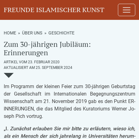
FREUNDE ISLAMISCHER KUNST
HOME
»
ÜBER UNS
»
GESCHICHTE
Zum 30-jährigen Jubiläum:
Erinnerungen
ARTIKEL VOM 23. FEBRUAR 2020
AKTUALISIERT AM 25. SEPTEMBER 2024
Im Pro­gramm der klei­nen Feier zum 30-jäh­ri­gen Ge­burts­tag
der Ge­sell­schaft im In­ter­na­ti­o­na­len Be­geg­nungs­zen­trum
Wis­sen­schaft am 21. No­vem­ber 2019 gab es den Punkt ER­
IN­NE­RUN­GEN, die das Mit­glied des Ku­ra­to­ri­ums Wer­ner Jo­
seph Pich vor­trug.
„I.
Zu­nächst er­lau­ben Sie mir bitte zu er­läu­tern, wieso ich,
als ein Mensch der sich jah­re­lang in Uni­ver­si­tä­ten her­um­