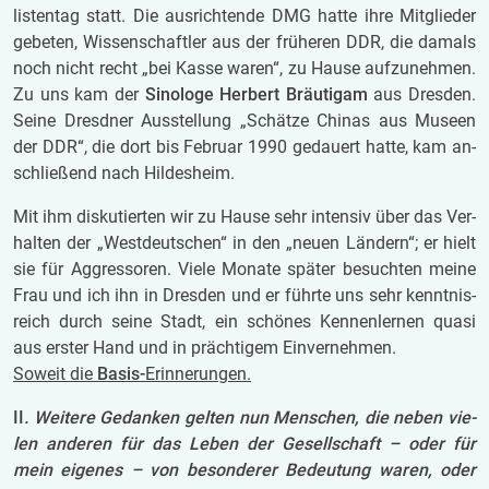
lis­ten­tag statt. Die aus­rich­ten­de DMG hatte ihre Mit­glie­der
ge­be­ten, Wis­sen­schaft­ler aus der frü­he­ren DDR, die da­mals
noch nicht recht „bei Kasse waren“, zu Hause auf­zu­neh­men.
Zu uns kam der
Si­no­lo­ge Her­bert Bräu­ti­gam
aus Dres­den.
Seine Dresd­ner Aus­stel­lung „Schät­ze Chi­nas aus Mu­se­en
der DDR“, die dort bis Fe­bru­ar 1990 ge­dau­ert hatte, kam an­
schlie­ßend nach Hil­des­heim.
Mit ihm dis­ku­tier­ten wir zu Hause sehr in­ten­siv über das Ver­
hal­ten der „West­deut­schen“ in den „neuen Län­dern“; er hielt
sie für Ag­gres­so­ren. Viele Mo­na­te spä­ter be­such­ten meine
Frau und ich ihn in Dres­den und er führ­te uns sehr kennt­nis­
reich durch seine Stadt, ein schö­nes Ken­nen­ler­nen quasi
aus ers­ter Hand und in präch­ti­gem Ein­ver­neh­men.
So­weit die
Basis-
Er­in­ne­run­gen.
II
.
Wei­te­re Ge­dan­ken gel­ten nun Men­schen, die neben vie­
len an­de­ren für das Leben der Ge­sell­schaft – oder für
mein ei­ge­nes – von be­son­de­rer Be­deu­tung waren, oder