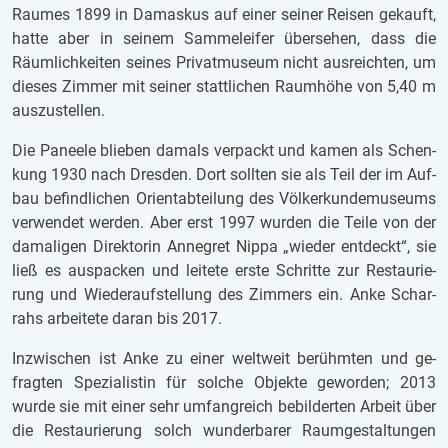
Rau­mes 1899 in Da­mas­kus auf einer sei­ner Rei­sen ge­kauft,
hatte aber in sei­nem Sam­mel­eifer über­se­hen, dass die
Räum­lich­kei­ten sei­nes Pri­vat­mu­se­um nicht aus­reich­ten, um
die­ses Zim­mer mit sei­ner statt­li­chen Raum­hö­he von 5,40 m
aus­zu­stel­len.
Die Pa­nee­le blie­ben da­mals ver­packt und kamen als Schen­
kung 1930 nach Dres­den. Dort soll­ten sie als Teil der im Auf­
bau be­find­li­chen Ori­ent­ab­tei­lung des Völ­ker­kun­de­mu­se­ums
ver­wen­det wer­den. Aber erst 1997 wur­den die Teile von der
da­ma­li­gen Di­rek­to­rin An­ne­gret Nippa „wie­der ent­deckt“, sie
ließ es aus­pa­cken und lei­te­te erste Schrit­te zur Re­stau­rie­
rung und Wie­der­auf­stel­lung des Zim­mers ein. Anke Schar­
rahs ar­bei­te­te daran bis 2017.
In­zwi­schen ist Anke zu einer welt­weit be­rühm­ten und ge­
frag­ten Spe­zi­a­lis­tin für sol­che Ob­jek­te ge­wor­den; 2013
wurde sie mit einer sehr um­fang­reich be­bil­der­ten Ar­beit über
die Re­stau­rie­rung solch wun­der­ba­rer Raum­ge­stal­tun­gen