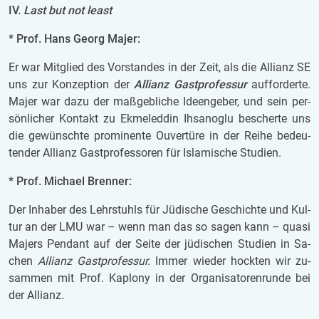
IV.
Last but not least
* Prof. Hans Georg Majer:
Er war Mit­glied des Vor­stan­des in der Zeit, als die Al­li­anz SE
uns zur Kon­zep­ti­on der
Al­li­anz Gast­pro­fes­sur
auf­for­der­te.
Majer war dazu der maß­geb­li­che Ideen­ge­ber, und sein per­
sön­li­cher Kon­takt zu Ek­me­led­din Ihsa­no­glu be­scher­te uns
die ge­wünsch­te pro­mi­nen­te Ou­ver­tü­re in der Reihe be­deu­
ten­der Al­li­anz Gast­pro­fes­so­ren für Is­la­mi­sche Stu­di­en.
* Prof. Mi­cha­el Bren­ner:
Der
In­ha­ber des Lehr­stuhls für Jü­di­sche Ge­schich­te und Kul­
tur an der
LMU war – wenn man das so sagen kann – quasi
Ma­jers Pen­dant auf der Seite der jü­di­schen Stu­di­en in Sa­
chen
Al­li­anz Gast­pro­fes­sur.
Immer wie­der hock­ten wir zu­
sam­men mit Prof. Ka­plo­ny in der Or­ga­ni­sa­to­ren­run­de bei
der Al­li­anz.