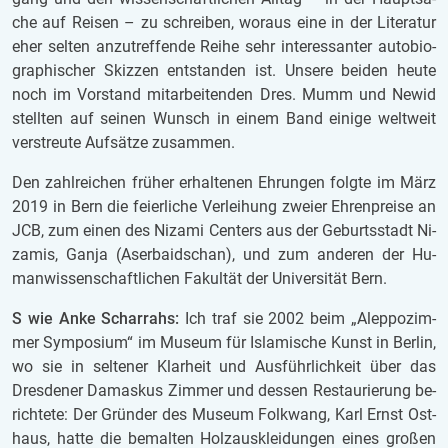
che auf Rei­sen – zu schrei­ben, wor­aus eine in der Li­te­ra­tur
eher sel­ten an­zu­tref­fen­de Reihe sehr in­ter­es­san­ter au­to­bio­
gra­phi­scher Skiz­zen ent­stan­den ist. Un­se­re bei­den heute
noch im Vor­stand mit­ar­bei­ten­den Dres. Mumm und Newid
stell­ten auf sei­nen Wunsch in einem Band ei­ni­ge welt­weit
ver­streu­te Auf­sät­ze zu­sam­men.
Den zahl­rei­chen frü­her er­hal­te­nen Eh­run­gen folg­te im März
2019 in Bern die fei­er­li­che Ver­lei­hung zwei­er Eh­ren­prei­se an
JCB, zum einen des Ni­z­a­mi Cen­ters aus der Ge­burts­stadt Ni­
z­a­mis, Ganja (Aser­bai­dschan), und zum an­de­ren der Hu­
man­wis­sen­schaft­li­chen Fa­kul­tät der Uni­ver­si­tät Bern.
S wie Anke Schar­rahs:
Ich traf sie 2002 beim „Alep­po­zim­
mer Sym­po­si­um“ im Mu­se­um für Is­la­mi­sche Kunst in Ber­lin,
wo sie in sel­te­ner Klar­heit und Aus­führ­lich­keit über das
Dres­de­ner Da­mas­kus Zim­mer und des­sen Re­stau­rie­rung be­
rich­te­te:
Der Grün­der des Mu­se­um Folk­wang, Karl Ernst Ost­
haus, hatte die be­mal­ten Holz­aus­klei­dun­gen eines gro­ßen