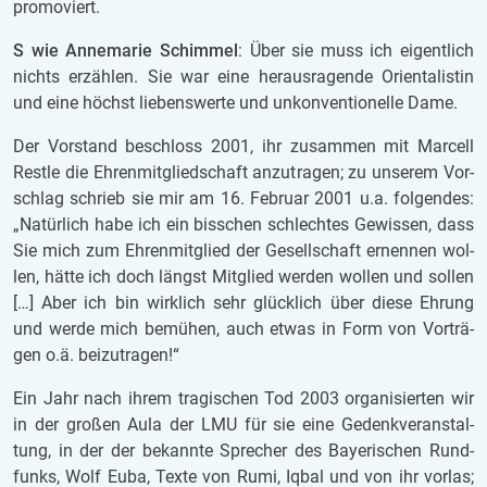
pro­mo­viert.
S wie
An­ne­ma­rie Schim­mel
: Über sie muss ich ei­gent­lich
nichts er­zäh­len. Sie war eine her­aus­ra­gen­de Ori­en­ta­lis­tin
und eine höchst lie­bens­wer­te und un­kon­ven­ti­o­nel­le Dame.
Der Vor­stand be­schloss 2001, ihr zu­sam­men mit Mar­cell
Rest­le die Eh­ren­mit­glied­schaft an­zu­tra­gen; zu un­se­rem Vor­
schlag schrieb sie mir am 16. Fe­bru­ar 2001 u.a. fol­gen­des:
„Na­tür­lich habe ich ein biss­chen schlech­tes Ge­wis­sen, dass
Sie mich zum Eh­ren­mit­glied der Ge­sell­schaft er­nen­nen wol­
len, hätte ich doch längst Mit­glied wer­den wol­len und sol­len
[…] Aber ich bin wirk­lich sehr glück­lich über diese Eh­rung
und werde mich be­mü­hen, auch etwas in Form von Vor­trä­
gen o.ä. bei­zu­tra­gen!“
Ein Jahr nach ihrem tra­gi­schen Tod 2003 or­ga­ni­sier­ten wir
in der gro­ßen Aula der LMU für sie eine Ge­denk­ver­an­stal­
tung, in der der be­kann­te Spre­cher des Bay­e­ri­schen Rund­
funks, Wolf Euba, Texte von Rumi, Iqbal und von ihr vor­las;