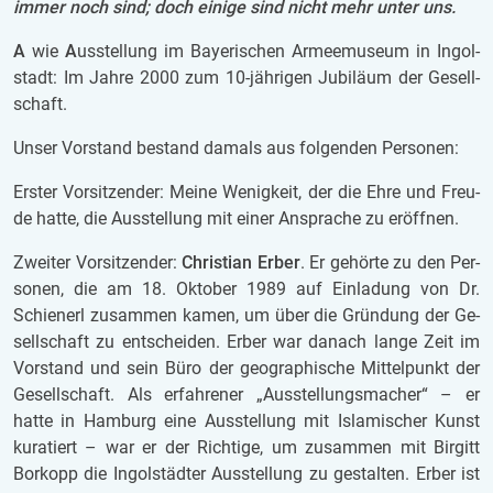
immer noch sind; doch ei­ni­ge sind nicht mehr unter uns.
A
wie
A
us­stel­lung im Bay­e­ri­schen Ar­mee­mu­se­um in In­gol­
stadt: Im Jahre 2000 zum 10-jäh­ri­gen Ju­bi­lä­um der Ge­sell­
schaft.
Unser Vor­stand be­stand da­mals aus fol­gen­den Per­so­nen:
Ers­ter Vor­sit­zen­der: Meine We­nig­keit, der die Ehre und Freu­
de hatte, die Aus­stel­lung mit einer An­spra­che zu er­öff­nen.
Zwei­ter Vor­sit­zen­der:
Chris­ti­an Erber
. Er ge­hör­te zu den Per­
so­nen, die am 18. Ok­to­ber 1989 auf Ein­la­dung von Dr.
Schie­nerl zu­sam­men kamen, um über die Grün­dung der Ge­
sell­schaft zu ent­schei­den. Erber war da­nach lange Zeit im
Vor­stand und sein Büro der geo­gra­phi­sche Mit­tel­punkt der
Ge­sell­schaft. Als er­fah­re­ner „Aus­stel­lungs­ma­cher“ – er
hatte in Ham­burg eine Aus­stel­lung mit Is­la­mi­scher Kunst
ku­ra­tiert – war er der Rich­ti­ge, um zu­sam­men mit Bir­gitt
Bor­kopp die In­gol­städ­ter Aus­stel­lung zu ge­stal­ten. Erber ist