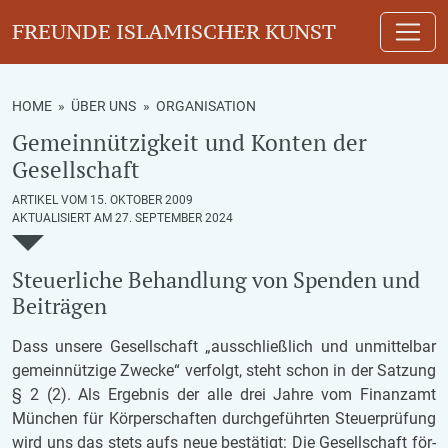
FREUNDE ISLAMISCHER KUNST
HOME
»
ÜBER UNS
»
ORGANISATION
Gemeinnützigkeit und Konten der
Gesellschaft
ARTIKEL VOM 15. OKTOBER 2009
AKTUALISIERT AM 27. SEPTEMBER 2024
Steu­er­li­che Be­hand­lung von Spen­den und
Bei­trä­gen
Dass un­se­re Ge­sell­schaft „aus­schließ­lich und un­mit­tel­bar
ge­mein­nüt­zi­ge Zwe­cke“ ver­folgt, steht schon in der Sat­zung
§ 2 (2). Als Er­geb­nis der alle drei Jahre vom Fi­nanz­amt
Mün­chen für Kör­per­schaf­ten durch­ge­führ­ten Steu­er­prü­fung
wird uns das stets aufs neue be­stä­tigt: Die Ge­sell­schaft för­