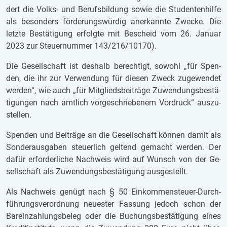
dert die Volks- und Be­rufs­bil­dung sowie die Stu­den­ten­hil­fe
als be­son­ders för­de­rungs­wür­dig an­er­kann­te Zwe­cke. Die
letz­te Be­stä­ti­gung er­folg­te mit Be­scheid vom 26. Ja­nu­ar
2023 zur Steu­er­num­mer 143/216/10170).
Die Ge­sell­schaft ist des­halb be­rech­tigt, so­wohl „für Spen­
den, die ihr zur Ver­wen­dung für die­sen Zweck zu­ge­wen­det
wer­den“, wie auch „für Mit­glieds­bei­trä­ge Zu­wen­dungs­be­stä­
ti­gun­gen nach amt­lich vor­ge­schrie­be­nem Vor­druck“ aus­zu­
stel­len.
Spen­den und Bei­trä­ge an die Ge­sell­schaft kön­nen damit als
Son­der­aus­ga­ben steu­er­lich gel­tend ge­macht wer­den. Der
dafür er­for­der­li­che Nach­weis wird auf Wunsch von der Ge­
sell­schaft als Zu­wen­dungs­be­stä­ti­gung aus­ge­stellt.
Als Nach­weis ge­nügt nach § 50 Ein­kom­men­steu­er-Durch­
füh­rungs­ver­ord­nung neu­es­ter Fas­sung je­doch schon der
Bar­ein­zah­lungs­be­leg oder die Bu­chungs­be­stä­ti­gung eines