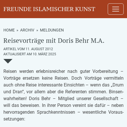
FREUNDE ISLAMISCHER KUNST
HOME
»
ARCHIV
»
MELDUNGEN
Reisevorträge mit Doris Behr M.A.
ARTIKEL VOM 11. AUGUST 2012
AKTUALISIERT AM 10. MÄRZ 2025
Rei­sen wer­den er­leb­nis­rei­cher nach guter Vor­be­rei­tung –
Vor­trä­ge er­set­zen keine Rei­sen. Doch Vor­trä­ge ver­mit­teln
auch ohne Reise in­ter­es­san­te Ein­sich­ten – wenn das „Drum
und Dran“, vor allem aber die Re­fe­ren­ten stim­men. Bin­sen­
wahr­hei­ten! Doris Behr – Mit­glied un­se­rer Ge­sell­schaft –
will das be­wei­sen. In ihrer Per­son ver­eint sie dafür – neben
her­vor­ra­gen­den Sprach­kennt­nis­sen – we­sent­li­che Vor­aus­
set­zun­gen: