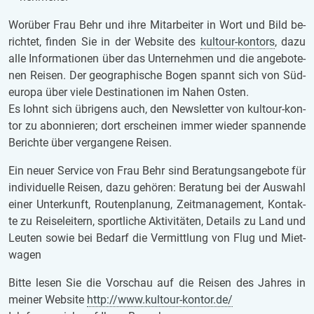
Wor­über Frau Behr und ihre Mit­ar­bei­ter in Wort und Bild be­
rich­tet, fin­den Sie in der Web­site des
kult­our-kon­tors
, dazu
alle In­for­ma­ti­o­nen über das Un­ter­neh­men und die an­ge­bo­te­
nen Rei­sen. Der geo­gra­phi­sche Bogen spannt sich von Süd­
eu­ro­pa über viele De­sti­na­ti­o­nen im Nahen Osten.
Es lohnt sich üb­ri­gens auch, den News­let­ter von kult­our-kon­
tor zu abon­nie­ren; dort er­schei­nen immer wie­der span­nen­de
Be­rich­te über ver­gan­ge­ne Rei­sen.
Ein neuer Ser­vice von Frau Behr sind Be­ra­tungs­an­ge­bo­te für
in­di­vi­du­el­le Rei­sen, dazu ge­hö­ren: Be­ra­tung bei der Aus­wahl
einer Un­ter­kunft, Rou­ten­pla­nung, Zeit­ma­nage­ment, Kon­tak­
te zu Rei­se­lei­tern, sport­li­che Ak­ti­vi­tä­ten, De­tails zu Land und
Leu­ten sowie bei Be­darf die Ver­mitt­lung von Flug und Miet­
wa­gen
Bitte lesen Sie die Vor­schau auf die Rei­sen des Jah­res in
mei­ner Web­site
http://www.kult­our-kon­tor.de/