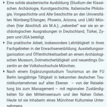
Eine so­li­de aka­de­mi­sche Aus­bil­dung (Stu­di­um der Klas­si­
schen Ar­chäo­lo­gie, Kunst­ge­schich­te, Ita­li­e­ni­sche Phi­lo­lo­
gie, Vor­ge­schich­te und Alte Ge­schich­te an den Uni­ver­si­tä­
ten Nürn­berg/Er­lan­gen, Phoe­nix, Ari­zo­na, und LMU Mün­
chen (hier Ab­schluß als M.A.); „ne­ben­bei“ war sie an ar­
chäo­lo­gi­schen Aus­gra­bun­gen in Deutsch­land, Tür­kei, Zy­
pern und USA be­tei­ligt.
Die prak­ti­sche Ar­beit, ins­be­son­de­re Lehr­tä­tig­keit in ihren
Fach­ge­bie­ten in der Er­wach­se­nen­bil­dung; Aus­stel­lungs­or­
ga­ni­sa­ti­on und Öf­fent­lich­keits­ar­beit an einem Ar­chäo­lo­gi­
schen Mu­se­um, Dol­met­scher­tä­tig­keit und neu­er­dings Do­
zen­tin an der Volks­hoch­schu­le Mün­chen.
Nach einem Er­gän­zungs­stu­di­um Tou­ris­mus an der FU
Ber­lin lang­jäh­ri­ge Tä­tig­keit in be­kann­ten deut­schen Tou­
ris­tik­un­ter­neh­men auf allen Ebe­nen – von der Rei­se­lei­
tung bis zum Ma­nage­ment – mit re­gi­o­na­len Zu­stän­dig­
kei­ten für den Mit­tel­meer­raum und den Nahen Osten.
Heute ist sie In­ha­be­rin eines Münch­ner Kul­tur­rei­se Un­ter­
neh­mens.