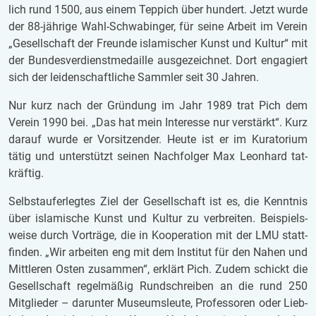
lich rund 1500, aus einem Tep­pich über hun­dert. Jetzt wurde
der 88-jäh­ri­ge Wahl-Schwa­bin­ger, für seine Ar­beit im Ver­ein
„Ge­sell­schaft der Freun­de is­la­mi­scher Kunst und Kul­tur“ mit
der Bun­des­ver­dienst­me­dail­le aus­ge­zeich­net. Dort en­ga­giert
sich der lei­den­schaft­li­che Samm­ler seit 30 Jah­ren.
Nur kurz nach der Grün­dung im Jahr 1989 trat Pich dem
Ver­ein 1990 bei. „Das hat mein In­ter­es­se nur ver­stärkt“. Kurz
dar­auf wurde er Vor­sit­zen­der. Heute ist er im Ku­ra­to­ri­um
tätig und un­ter­stützt sei­nen Nach­fol­ger Max Le­on­hard tat­
kräf­tig.
Selbst­auf­er­leg­tes Ziel der Ge­sell­schaft ist es, die Kennt­nis
über is­la­mi­sche Kunst und Kul­tur zu ver­brei­ten. Bei­spiels­
wei­se durch Vor­trä­ge, die in Ko­ope­ra­ti­on mit der LMU statt­
fin­den. „Wir ar­bei­ten eng mit dem In­sti­tut für den Nahen und
Mitt­le­ren Osten zu­sam­men“, er­klärt Pich. Zudem schickt die
Ge­sell­schaft re­gel­mä­ßig Rund­schrei­ben an die rund 250
Mit­glie­der – dar­un­ter Mu­se­ums­leu­te, Pro­fes­so­ren oder Lieb­