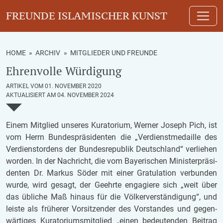
FREUNDE ISLAMISCHER KUNST
HOME
»
ARCHIV
»
MITGLIEDER UND FREUNDE
Ehrenvolle Würdigung
ARTIKEL VOM 01. NOVEMBER 2020
AKTUALISIERT AM 04. NOVEMBER 2024
Einem Mit­glied un­se­res Ku­ra­to­ri­um, Wer­ner Jo­seph Pich, ist
vom Herrn Bun­des­prä­si­den­ten die „Ver­dienst­me­dail­le des
Ver­dienst­or­dens der Bun­des­re­pu­blik Deutsch­land“ ver­lie­hen
wor­den. In der Nach­richt, die vom Bay­e­ri­schen Mi­nis­ter­prä­si­
den­ten Dr. Mar­kus Söder mit einer Gra­tu­la­ti­on ver­bun­den
wurde, wird ge­sagt, der Ge­ehr­te en­ga­gie­re sich „weit über
das üb­li­che Maß hin­aus für die Völ­ker­ver­stän­di­gung“, und
leis­te als frü­he­rer Vor­sit­zen­der des Vor­stan­des und ge­gen­
wär­ti­ges Ku­ra­to­ri­ums­mit­glied „einen be­deu­ten­den Bei­trag