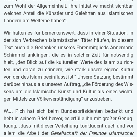
zum Wohl der All­ge­mein­heit. Ihre In­iti­a­ti­ve macht sicht­bar,
wel­chen An­teil die Künst­ler und Ge­lehr­ten aus is­la­mi­schen
Län­dern am Welt­erbe haben“.
Wir hal­ten es für be­mer­kens­wert, dass in einer Si­tu­a­ti­on, in
der sich Ver­bre­chen is­la­mis­ti­scher Täter häu­fen, in die­sem
Text auch die Ge­dan­ken un­se­res Eh­ren­mit­glieds An­ne­ma­rie
Schim­mel an­klin­gen, die es in sol­cher Zeit für not­wen­dig
hielt, „den Blick auf die kul­tu­rel­len Werte des Islam zu rich­
ten und daran zu er­in­nern, wie stark un­se­re ei­ge­ne Kul­tur
von der des Islam be­ein­flusst ist.“ Un­se­re Sat­zung be­stimmt
dar­über hin­aus als un­se­ren Auf­trag, „die För­de­rung des Wis­
sens um die Is­la­mi­sche Kunst und Kul­tur als eines wich­ti­
gen Mit­tels zur Völ­ker­ver­stän­di­gung“ an­zu­stre­ben.
W.J. Pich hat sich beim Bun­des­prä­si­den­ten be­dankt und
hebt in sei­nem Brief her­vor, es er­fül­le ihn mit gro­ßer Ge­nug­
tu­ung, „dass mit die­ser Ver­lei­hung kon­klu­dent auch und vor
allem die Ar­beit der
Ge­sell­schaft der Freun­de Is­la­mi­scher