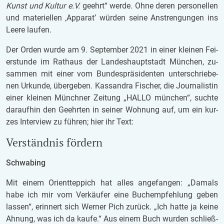
Kunst und Kul­tur e.V.
ge­ehrt“ werde. Ohne deren per­so­nel­len
und ma­te­ri­el­len ‚Ap­pa­rat’ wür­den seine An­stren­gun­gen ins
Leere lau­fen.
Der Orden wurde am 9. Sep­tem­ber 2021 in einer klei­nen Fei­
er­stun­de im Rat­haus der Lan­des­haupt­stadt Mün­chen, zu­
sam­men mit einer vom Bun­des­prä­si­den­ten un­ter­schrie­be­
nen Ur­kun­de, über­ge­ben. Kas­san­dra Fi­scher, die Jour­na­lis­tin
einer klei­nen Münch­ner Zei­tung „HALLO mün­chen“, such­te
dar­auf­hin den Ge­ehr­ten in sei­ner Woh­nung auf, um ein kur­
zes In­ter­view zu füh­ren; hier ihr Text:
Ver­ständ­nis för­dern
Schwa­bing
Mit einem Ori­ent­tep­pich hat alles an­ge­fan­gen: „Da­mals
habe ich mir vom Ver­käu­fer eine Buch­emp­feh­lung geben
las­sen“, er­in­nert sich Wer­ner Pich zu­rück. „Ich hatte ja keine
Ah­nung, was ich da kaufe.“ Aus einem Buch wur­den schließ­